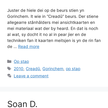
Juster de hiele dei op de beurs stien yn
Gorinchem. It wie in “Creadû” beurs. Der stiene
allegearre stânhâlders mei ansichtkaarten en
mei materiaal wat der by heard. En dat is noch
al wat, sy docht it no al in pear jier en de
techniken fan it kaarten meitsjen is yn de rin fan
de …
Read more
Categories
Op stap
Tags
2010
,
Creadû
,
Gorinchem
,
op stap
Leave a comment
Soan D.