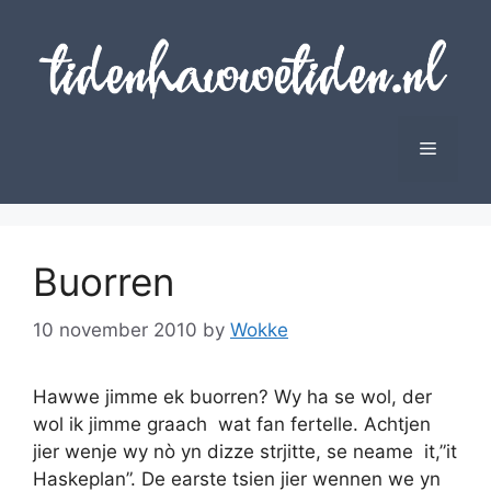
Skip
to
content
Menu
Buorren
10 november 2010
by
Wokke
Hawwe jimme ek buorren? Wy ha se wol, der
wol ik jimme graach wat fan fertelle. Achtjen
jier wenje wy nò yn dizze strjitte, se neame it,”it
Haskeplan”. De earste tsien jier wennen we yn