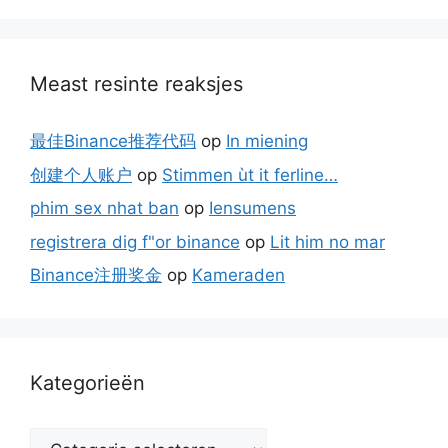
Meast resinte reaksjes
最佳Binance推荐代码
op
In miening
创建个人账户
op
Stimmen ùt it ferline…
phim sex nhat ban
op
Iensumens
registrera dig f"or binance
op
Lit him no mar
Binance注册奖金
op
Kameraden
Kategorieën
Kategorieën