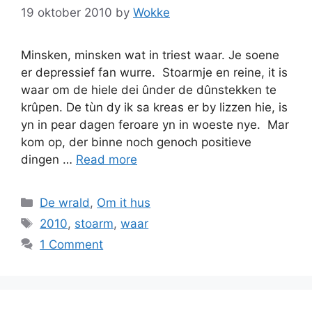
19 oktober 2010
by
Wokke
Minsken, minsken wat in triest waar. Je soene
er depressief fan wurre. Stoarmje en reine, it is
waar om de hiele dei ûnder de dûnstekken te
krûpen. De tùn dy ik sa kreas er by lizzen hie, is
yn in pear dagen feroare yn in woeste nye. Mar
kom op, der binne noch genoch positieve
dingen …
Read more
Categories
De wrald
,
Om it hus
Tags
2010
,
stoarm
,
waar
1 Comment