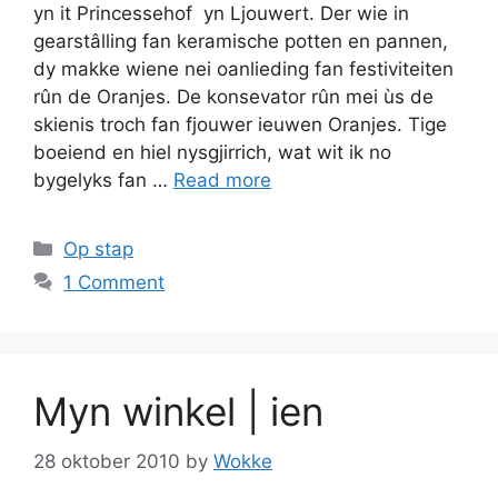
yn it Princessehof yn Ljouwert. Der wie in
gearstâlling fan keramische potten en pannen,
dy makke wiene nei oanlieding fan festiviteiten
rûn de Oranjes. De konsevator rûn mei ùs de
skienis troch fan fjouwer ieuwen Oranjes. Tige
boeiend en hiel nysgjirrich, wat wit ik no
bygelyks fan …
Read more
Categories
Op stap
1 Comment
Myn winkel | ien
28 oktober 2010
by
Wokke