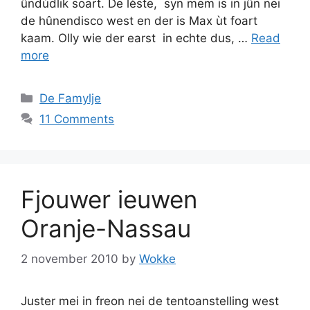
ûndùdlik soart. De lèste, syn mem is in jûn nei
de hûnendisco west en der is Max ùt foart
kaam. Olly wie der earst in echte dus, …
Read
more
Categories
De Famylje
11 Comments
Fjouwer ieuwen
Oranje-Nassau
2 november 2010
by
Wokke
Juster mei in freon nei de tentoanstelling west