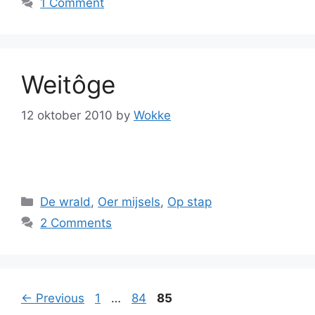
1 Comment
Weitôge
12 oktober 2010
by
Wokke
Categories
De wrald
,
Oer mijsels
,
Op stap
2 Comments
Page
Page
Page
←
Previous
1
…
84
85