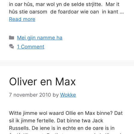
in oar hûs, mar wol yn de selde strjitte. Mar it
hûs stie oarsom de foardoar wie oan in kant …
Read more
Categories
Mei gjin namme ha
1 Comment
Oliver en Max
7 november 2010
by
Wokke
Witte jimme wol waard Ollie en Max binne? Dat
sil ik jimme fertelle. Dat binne twa Jack
Russells. De iene is in echte en de oare is in