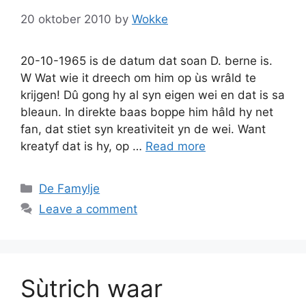
20 oktober 2010
by
Wokke
20-10-1965 is de datum dat soan D. berne is.
W Wat wie it dreech om him op ùs wrâld te
krijgen! Dû gong hy al syn eigen wei en dat is sa
bleaun. In direkte baas boppe him hâld hy net
fan, dat stiet syn kreativiteit yn de wei. Want
kreatyf dat is hy, op …
Read more
Categories
De Famylje
Leave a comment
Sùtrich waar