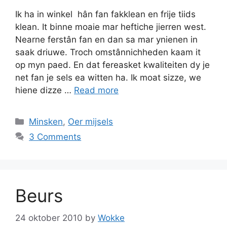
Ik ha in winkel hân fan fakklean en frije tiids
klean. It binne moaie mar heftiche jierren west.
Nearne ferstân fan en dan sa mar ynienen in
saak driuwe. Troch omstânnichheden kaam it
op myn paed. En dat fereasket kwaliteiten dy je
net fan je sels ea witten ha. Ik moat sizze, we
hiene dizze …
Read more
Categories
Minsken
,
Oer mijsels
3 Comments
Beurs
24 oktober 2010
by
Wokke