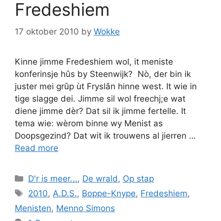
Fredeshiem
17 oktober 2010
by
Wokke
Kinne jimme Fredeshiem wol, it meniste
konferinsje hûs by Steenwijk? Nò, der bin ik
juster mei grûp ùt Fryslân hinne west. It wie in
tige slagge dei. Jimme sil wol freechj;e wat
diene jimme dèr? Dat sil ik jimme fertelle. It
tema wie: wèrom binne wy Menist as
Doopsgezind? Dat wit ik trouwens al jierren …
Read more
Categories
D'r is meer...
,
De wrald
,
Op stap
Tags
2010
,
A.D.S.
,
Boppe-Knype
,
Fredeshiem
,
Menisten
,
Menno Simons