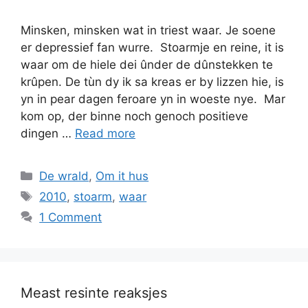
Minsken, minsken wat in triest waar. Je soene
er depressief fan wurre. Stoarmje en reine, it is
waar om de hiele dei ûnder de dûnstekken te
krûpen. De tùn dy ik sa kreas er by lizzen hie, is
yn in pear dagen feroare yn in woeste nye. Mar
kom op, der binne noch genoch positieve
dingen …
Read more
Categories
De wrald
,
Om it hus
Tags
2010
,
stoarm
,
waar
1 Comment
Meast resinte reaksjes