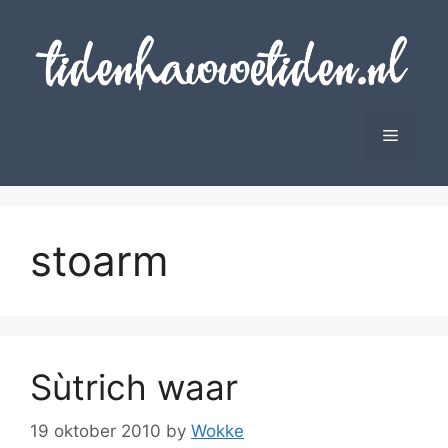
Skip
to
content
Menu
stoarm
Sùtrich waar
19 oktober 2010
by
Wokke