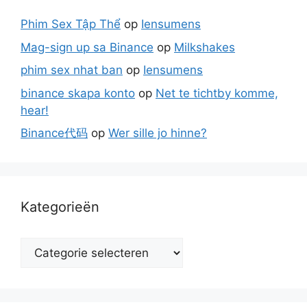
Phim Sex Tập Thể
op
Iensumens
Mag-sign up sa Binance
op
Milkshakes
phim sex nhat ban
op
Iensumens
binance skapa konto
op
Net te tichtby komme,
hear!
Binance代码
op
Wer sille jo hinne?
Kategorieën
Kategorieën