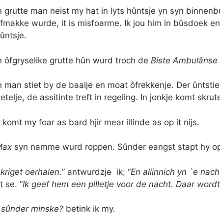
n grutte man neist my hat in lyts hûntsje yn syn binnenb
fmakke wurde, it is misfoarme. Ik jou him in bûsdoek e
ûntsje.
n ôfgryselike grutte hûn wurd troch de
Biste Ambulânse
n man stiet by de baalje en moat ôfrekkenje. Der ûntst
etelje, de assitinte treft in regeling. In jonkje komt skru
t komt my foar as bard hjir mear illinde as op it nijs.
Max
syn namme wurd roppen. Sûnder eangst stapt hy op 
kriget oerhalen.
” antwurdzje ik; “
En allinnich yn `e nach
t se. “
Ik geef hem een pilletje voor de nacht. D
aar wordt 
t sûnder minske?
betink ik my.