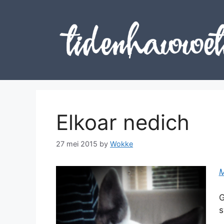
Skip
to
content
Elkoar nedich
27 mei 2015
by
Wokke
G
s