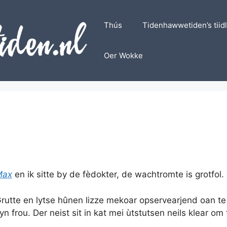
Thús
Tidenhawwetiden’s tiid
Oer Wokke
Max
en ik sitte by de fèdokter, de wachtromte is grotfol.
rutte en lytse hûnen lizze mekoar opservearjend oan te s
yn frou. Der neist sit in kat mei ùtstutsen neils klear om 