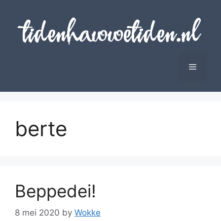
Skip
to
content
Menu
berte
Beppedei!
8 mei 2020
by
Wokke