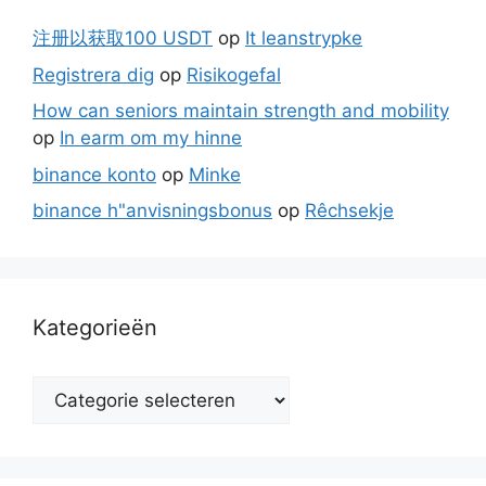
注册以获取100 USDT
op
It leanstrypke
Registrera dig
op
Risikogefal
How can seniors maintain strength and mobility
op
In earm om my hinne
binance konto
op
Minke
binance h"anvisningsbonus
op
Rêchsekje
Kategorieën
Kategorieën