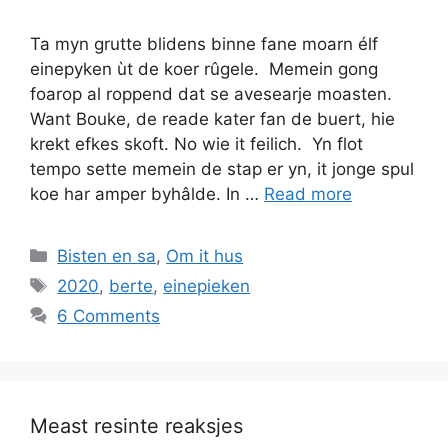
Ta myn grutte blidens binne fane moarn élf
einepyken ùt de koer rûgele. Memein gong
foarop al roppend dat se avesearje moasten.
Want Bouke, de reade kater fan de buert, hie
krekt efkes skoft. No wie it feilich. Yn flot
tempo sette memein de stap er yn, it jonge spul
koe har amper byhâlde. In …
Read more
Categories
Bisten en sa
,
Om it hus
Tags
2020
,
berte
,
einepieken
6 Comments
Meast resinte reaksjes