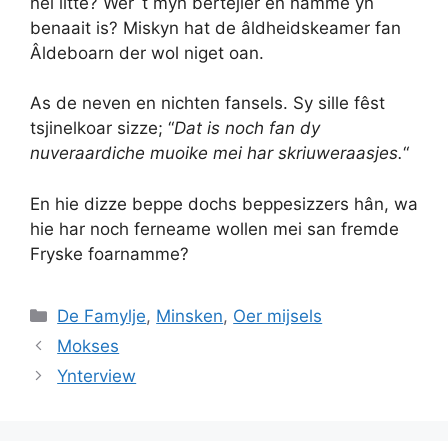
nei litte? Wer`t myn bertejier en namme yn
benaait is? Miskyn hat de âldheidskeamer fan
Âldeboarn der wol niget oan.
As de neven en nichten fansels. Sy sille fêst
tsjinelkoar sizze; “
Dat is noch fan dy
nuveraardiche muoike mei har skriuweraasjes.
“
En hie dizze beppe dochs beppesizzers hân, wa
hie har noch ferneame wollen mei san fremde
Fryske foarnamme?
Categories
De Famylje
,
Minsken
,
Oer mijsels
Mokses
Ynterview