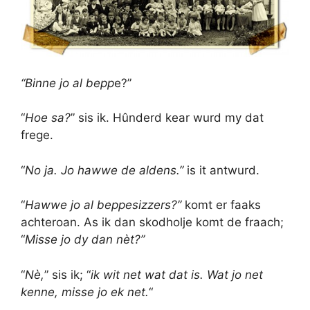
“Binne jo al bepp
e?”
“
Hoe sa?
” sis ik. Hûnderd kear wurd my dat
frege.
“
No ja. Jo hawwe de aldens.”
is it antwurd.
“
Hawwe jo al beppesizzers?”
komt er faaks
achteroan. As ik dan skodholje komt de fraach;
“
Misse jo dy dan nèt?”
“
Nè,
” sis ik; “
ik wit net wat dat is. Wat jo net
kenne, misse jo ek net.
“