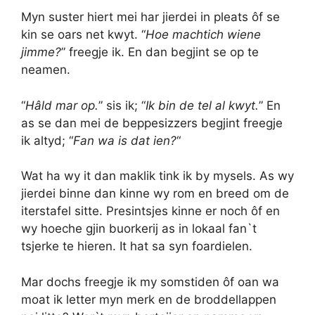
Myn suster hiert mei har jierdei in pleats ôf se
kin se oars net kwyt. “
Hoe machtich wiene
jimme?
” freegje ik. En dan begjint se op te
neamen.
“
Hâld mar op.
” sis ik; “
Ik bin de tel al kwyt.
” En
as se dan mei de beppesizzers begjint freegje
ik altyd; “
Fan wa is dat ien?
“
Wat ha wy it dan maklik tink ik by mysels. As wy
jierdei binne dan kinne wy rom en breed om de
iterstafel sitte. Presintsjes kinne er noch ôf en
wy hoeche gjin buorkerij as in lokaal fan`t
tsjerke te hieren. It hat sa syn foardielen.
Mar dochs freegje ik my somstiden ôf oan wa
moat ik letter myn merk en de broddellappen