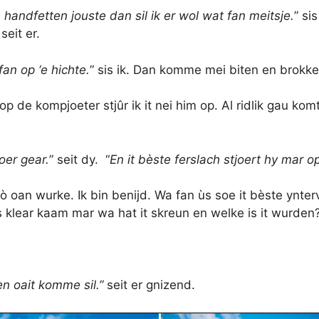
handfetten jouste dan sil ik er wol wat fan meitsje.
” si
 seit er.
fan op ‘e hichte.
” sis ik. Dan komme mei biten en brokken
 de kompjoeter stjûr ik it nei him op. Al ridlik gau komt 
 oer gear.
” seit dy. “
En it bèste
ferslach stjoert hy mar o
ò oan wurke. Ik bin benijd. Wa fan ùs soe it bèste ynterv
 is klear kaam mar wa hat it skreun en welke is it wurde
en oait komme sil.”
seit er gnizend.