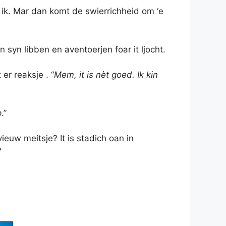
s ik. Mar dan komt de swierrichheid om ‘e
 syn libben en aventoerjen foar it ljocht.
er reaksje . “
Mem, it is nèt goed. Ik kin
p
.”
ieuw meitsje? It is stadich oan in
n?