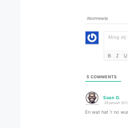
Abonnearje
5
COMMENTS
Soan D.
29 januari 201
En wat hat ‘r no w