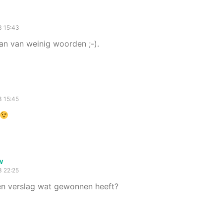
3 15:43
an van weinig woorden ;-).
3 15:45
w
3 22:25
gen verslag wat gewonnen heeft?