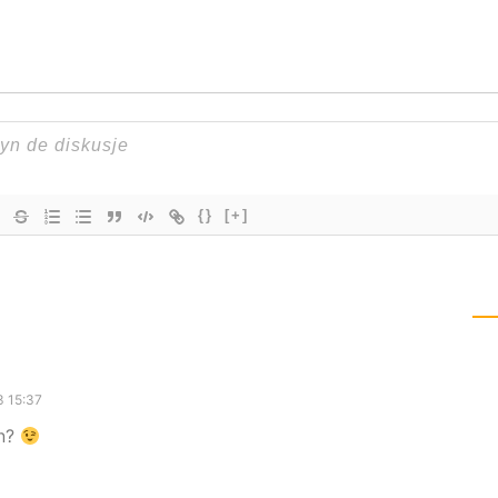
{}
[+]
3 15:37
un?