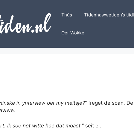
Thús
Tidenhawwetiden’s tiid
Oer Wokke
nske in ynterview oer my meitsje?
” freget de soan. De
awwe.
rt. Ik soe net witte hoe dat moast.
” seit er.