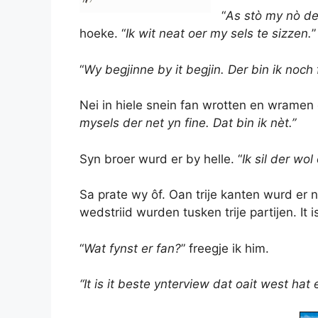
“
As stò my nò de 
hoeke. “
Ik wit neat oer my sels te sizzen.
”
“
Wy begjinne by it begjin. Der bin ik noch 
Nei in hiele snein fan wrotten en wramen op
mysels der net yn fine. Dat bin ik nèt.”
Syn broer wurd er by helle. “
Ik sil der wol
Sa prate wy ôf. Oan trije kanten wurd er n
wedstriid wurden tusken trije partijen. It
“
Wat fynst er fan?
” freegje ik him.
“It is it beste ynterview dat oait west hat 