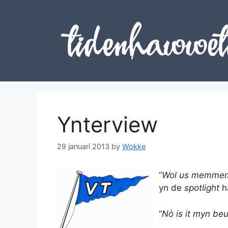
Skip
to
content
Ynterview
29 januari 2013
by
Wokke
“
Wol us memmemi
yn de
spotlight
h
“
Nò is it myn beu