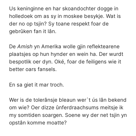
Us keninginne en har skoandochter dogge in
holledoek om as sy in moskee besykje. Wat is
der no op tsjin? Sy toane respekt foar de
gebrûken fan it lân.
De
Amish
yn Amerika wolle gjin reflektearene
plaatsjes op hun hynder en wein ha. Der wurdt
bespotlik oer dyn. Oké, foar de feiligens wie it
better oars fansels.
En sa giet it mar troch.
Wer is de tolerânsje bleaun wer`t ús lân bekend
om wie? Oer dizze ûnferdraachsums meitsje ik
my somtiden soargen. Soene wy der net tsjin yn
opstân komme moatte?