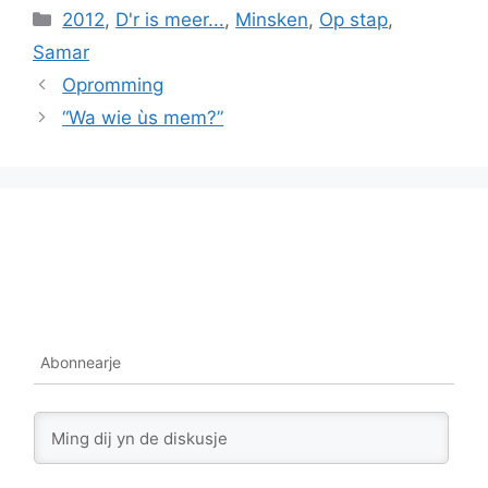
Categories
2012
,
D'r is meer...
,
Minsken
,
Op stap
,
Samar
Opromming
“Wa wie ùs mem?”
Abonnearje