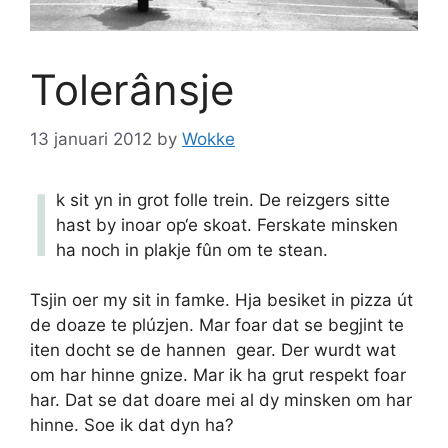
Tolerânsje
13 januari 2012
by
Wokke
I
k sit yn in grot folle trein. De reizgers sitte
hast by inoar op‘e skoat. Ferskate minsken
ha noch in plakje fûn om te stean.
Tsjin oer my sit in famke. Hja besiket in pizza út
de doaze te plúzjen. Mar foar dat se begjint te
iten docht se de hannen gear. Der wurdt wat
om har hinne gnize. Mar ik ha grut respekt foar
har. Dat se dat doare mei al dy minsken om har
hinne. Soe ik dat dyn ha?