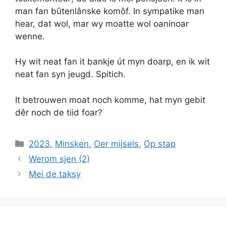
man fan bûtenlânske komôf. In sympatike man
hear, dat wol, mar wy moatte wol oaninoar
wenne.
Hy wit neat fan it bankje út myn doarp, en ik wit
neat fan syn jeugd. Spitich.
It betrouwen moat noch komme, hat myn gebit
dêr noch de tiid foar?
Categories
2023
,
Minsken
,
Oer mijsels
,
Op stap
Werom sjen (2)
Mei de taksy