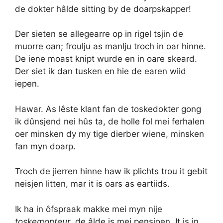
de dokter hâlde sitting by de doarpskapper!
Der sieten se allegearre op in rigel tsjin de
muorre oan; froulju as manlju troch in oar hinne.
De iene moast knipt wurde en in oare skeard.
Der siet ik dan tusken en hie de earen wiid
iepen.
Hawar. As lêste klant fan de toskedokter gong
ik dûnsjend nei hûs ta, de holle fol mei ferhalen
oer minsken dy my tige dierber wiene, minsken
fan myn doarp.
Troch de jierren hinne haw ik plichts trou it gebit
neisjen litten, mar it is oars as eartiids.
Ik ha in ôfspraak makke mei myn nije
toskemonteur
, de âlde is mei pensjoen. It is in