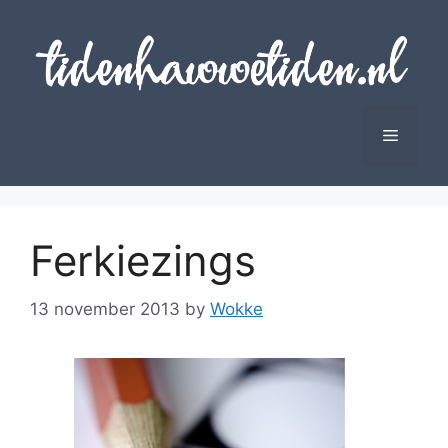
Skip
to
content
Menu
Ferkiezings
13 november 2013
by
Wokke