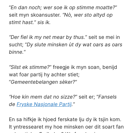
“
En dan noch; wer soe ik op stimme moatte?
”
seit myn skoansuster.
“Nò, wer sto altyd op
stimt hast.
“
sis ik.
“Der fiel ik my net mear by thus.
” seit se mei in
sucht; “
Dy slute minsken ùt dy wat oars as oars
binne.
“
“Silst ek stimme?
” freegje ik myn soan, benijd
wat foar partij hy achter stiet;
“
Gemeentebelangen sèker?
“
“Hoe kin mem dat no sizze?
” seit er; “
Fansels
de
Fryske Nasjonale Partij
.
“
En sa hifkje ik hjoed ferskate lju dy ik tsjin kom.
It yntressearet my hoe minsken oer dit soart fan