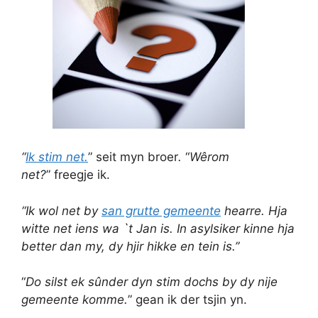
“
Ik stim net.
” seit myn broer
.
“
Wêrom
net?
” freegje ik.
“Ik wol net by
san grutte gemeente
hearre. Hja
witte net iens wa `t Jan is.
In asylsiker kinne hja
better dan my, dy hjir hikke en tein is.”
“
Do silst ek sûnder dyn stim dochs by dy nije
gemeente komme.
” gean ik der tsjin yn.