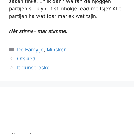
saken tinke. En ik dan? Wa fan de njoggen
partijen sil ik yn it stimhokje read meitsje? Alle
partijen ha wat foar mar ek wat tsjin.
Nèt stinne- mar stimme.
Categories
De Famylje
,
Minsken
Ofskied
It dûnsereske