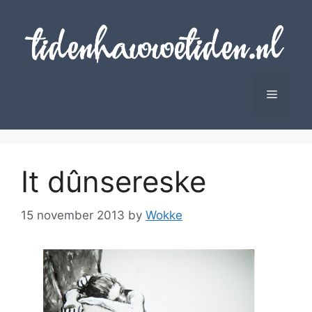
Skip
to
content
Menu
It dûnsereske
15 november 2013
by
Wokke