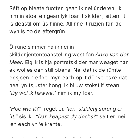
Sêft op bleate fuotten gean ik nei ûnderen. Ik
nim in stoel en gean lyk foar it skilderij sitten. It
is deastil om ùs hinne. Allinne it rûzjen fan de
wyn is op de eftergrûn.
Ôfrûne simmer ha ik nei in
skilderijententoanstelling west fan
Anke van der
Meer
. Eiglik is hja portretskilder mar weaget har
ek wol es oan stillibbens. Nei dat ik de rûmte
besjoen hie foel myn each op it dûnsereske dat
heal yn tsjuster hong. Ik bliuw stokstiif stean;
“
Dy wol ik hawwe.
” nim ik my foar.
“
Hoe wie it?
“
freget er. “
Ien skilderij sprong er
ùt.
” sis ik. “
Dan keapest dy dochs?”
seit er mei
ien each yn ‘e krante.