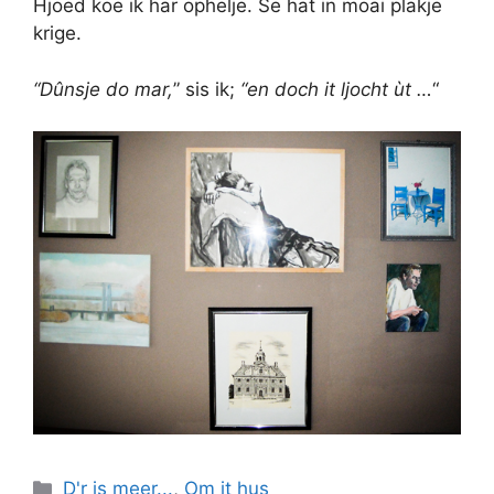
Hjoed koe ik har ophelje. Se hat in moai plakje
krige.
“Dûnsje do mar,
” sis ik;
“en doch it ljocht ùt …
“
Categories
D'r is meer...
,
Om it hus