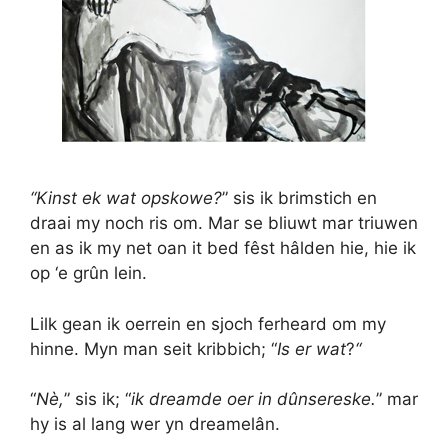
“Kinst ek wat opskowe?
” sis ik brimstich en
draai my noch ris om. Mar se bliuwt mar triuwen
en as ik my net oan it bed fêst hâlden hie, hie ik
op ‘e grûn lein.
Lilk gean ik oerrein en sjoch ferheard om my
hinne. Myn man seit kribbich; “
Is er wat
?
“
“
Nè,
” sis ik; “
ik dreamde oer in dûnsereske.
” mar
hy is al lang wer yn dreamelân.