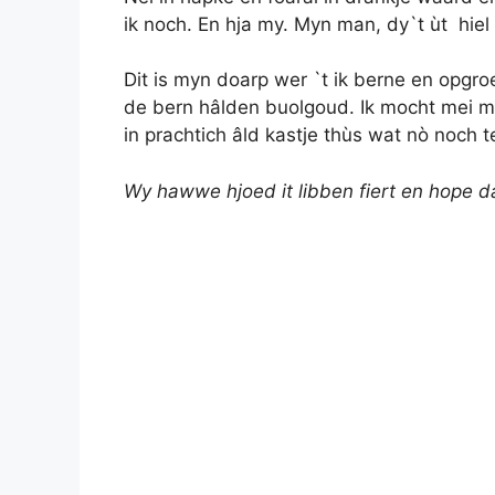
ik noch. En hja my. Myn man, dy`t ùt hie
Dit is myn doarp wer `t ik berne en opgro
de bern hâlden buolgoud. Ik mocht mei my
in prachtich âld kastje thùs wat nò noch t
Wy hawwe hjoed it libben fiert en hope d