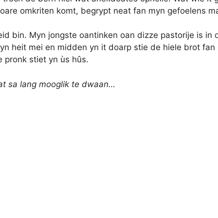
l oare omkriten komt, begrypt neat fan myn gefoelens m
eid bin. Myn jongste oantinken oan dizze pastorije is i
n heit mei en midden yn it doarp stie de hiele brot fan
e pronk stiet yn ùs hûs.
at sa lang mooglik te dwaan
…