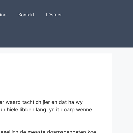
line
Kontakt
Lêsfoer
er waard tachtich jier en dat ha wy
un hiele libben lang yn it doarp wenne.
t gesellich de measte doarpsgenoaten koe