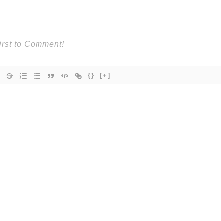
{}
[+]