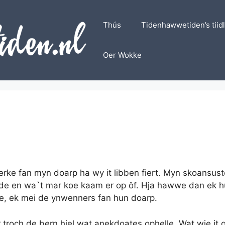
Thús
Tidenhawwetiden’s tiid
Oer Wokke
erke fan myn doarp ha wy it libben fiert. Myn skoansust
unde en wa`t mar koe kaam er op ôf. Hja hawwe dan ek h
bbe, ek mei de ynwenners fan hun doarp.
er troch de bern hiel wat anekdoates ophelle. Wat wie i