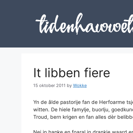
Skip
to
content
It libben fiere
15 oktober 2011
by
Wokke
Yn de âlde pastorije fan de Herfoarme tsj
witten. De hiele famylje, buorlju, goedk
Troud, bern krigen en fan alles dèr beli
Nei in hapke en foaral in drankje waard 