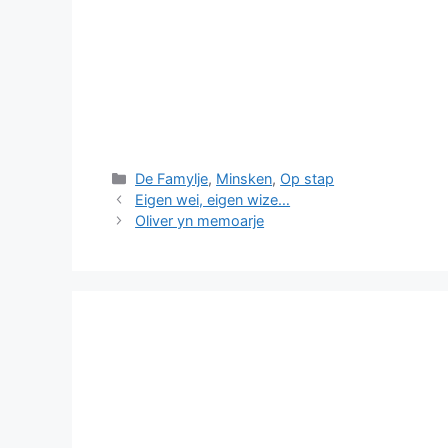
Categories
De Famylje
,
Minsken
,
Op stap
Eigen wei, eigen wize…
Oliver yn memoarje