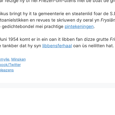
r reizige hy ôf nei
Friezen-om-ùtens
me
i de boat de g
tikus bringt hy it ta gemeenterie en steatenlid foar de S
 toanielstikken en revues te skriuwen dy oeral yn
Fryslâ
e gedichtebondel mei prachtige
pintekeningen
.
uni 1954 komt er in ein oan it libben fan dizze grutte
Fr
e tankber dat hy syn
libbensferhaal
oan ùs neilitten hat.
ories
mylje
,
Minsken
ook/Twitter
eleazens