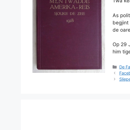
Twa kea
As poli
begjint
de oar
Op 29 J
him tig
Categ
De Fa
Faceb
Sliep