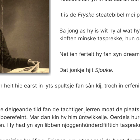
It is de
Fryske
steatebibel mei p
Sa jong as hy is wit hy al wat h
kloften minske tasprekke, hun 
Net ien fertelt hy fan syn dream
Dat jonkje hjit
Sjouke.
 heit hie earst in lyts spultsje fan sân kij, troch in erf
e delgeande tiid fan de tachtiger jierren moat de pleats
boerefeint. Mar dan kin hy him ûntwikkelje. Oerdeis hur
n. Hy had yn syn libben njoggenhûnderdfiiftich tasprak