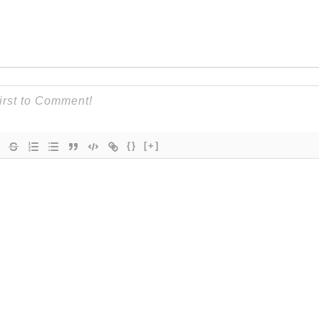
{}
[+]