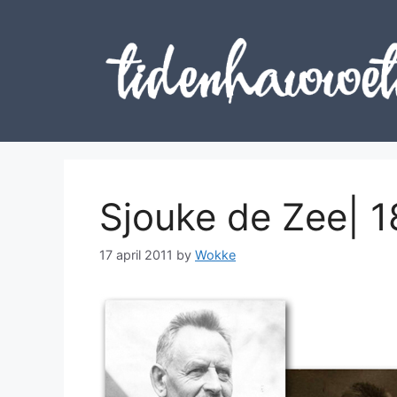
Skip
to
content
Sjouke de Zee| 
17 april 2011
by
Wokke