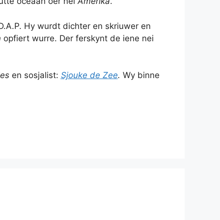
rutte oceaan oer nei
Amerika
.
.D.A.P. Hy wurdt dichter en skriuwer en
n
opfiert wurre. Der ferskynt de iene nei
ies
en sosjalist:
Sjouke de Zee
.
Wy binne