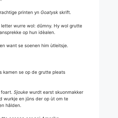
rachtige printen yn
Goatysk
skrift.
y letter wurre wol: dûmny. Hy wol grutte
oansprekke op hun idèalen.
en want se soenen him ùtleitsje.
enis kamen se op de grutte pleats
 foart.
Sjouke
wurdt earst skuonmakker
d wurkje en jûns der op ùt om te
en hâlden.