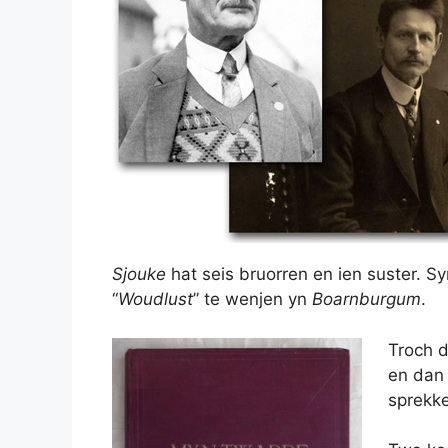
Sjouke
hat seis bruorren en ien suster. Syn
“
Woudlust
” te wenjen yn
Boarnburgum
.
Troch d
en dan 
sprekke