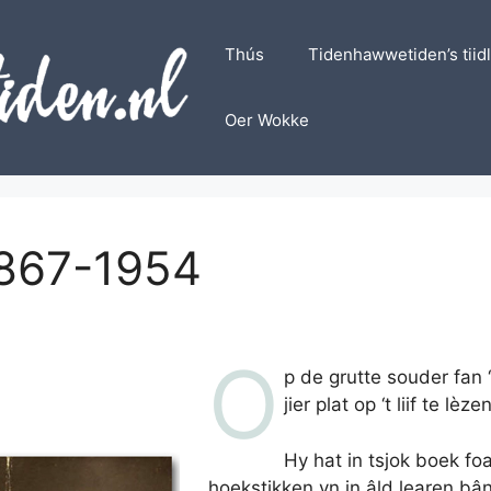
Thús
Tidenhawwetiden’s tiid
Oer Wokke
1867-1954
O
p de grutte souder fan 
jier plat op ‘t liif te lèzen
Hy hat in tsjok boek fo
hoekstikken yn in âld learen bân