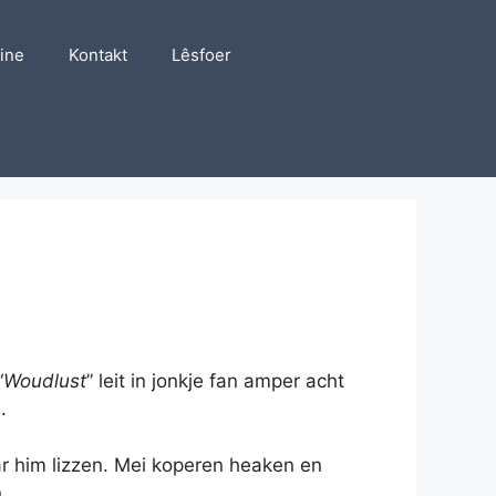
line
Kontakt
Lêsfoer
“
Woudlust
” leit in jonkje fan amper acht
.
ar him lizzen. Mei koperen heaken en
.