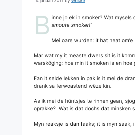
14 januari 2011
by
Wokke
B
inne jo ek in smoker? Wat mysels o
smoute smoker!’
Mei oare wurden: it hat neat om‘e 
Mar wat my it measte dwers sit is it komm
warskôging: hoe min it smoken is en hoe g
Fan it selde lekken in pak is it mei de dra
drank sa ferwoastend wêze kin.
As ik mei de hûntsjes te rinnen gean, sjo
oprakke? Wat is dat dochs dat minsken s
Myn reaksje is dan faaks; it is myn saak, 