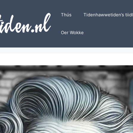
Thús
Tidenhawwetiden’s tiid
Oer Wokke