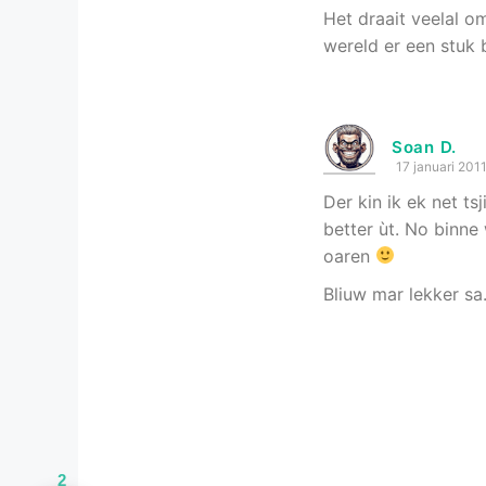
Het draait veelal om
wereld er een stuk b
Soan D.
17 januari 201
Der kin ik ek net ts
better ùt. No binne 
oaren
Bliuw mar lekker sa
2