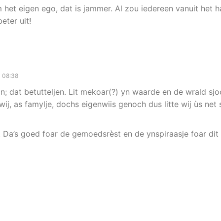
 het eigen ego, dat is jammer. Al zou iedereen vanuit het ha
eter uit!
1 08:38
jin; dat betutteljen. Lit mekoar(?) yn waarde en de wrald sjoc
wij, as famylje, dochs eigenwiis genoch dus litte wij ùs net s
. Da’s goed foar de gemoedsrèst en de ynspiraasje foar dit 