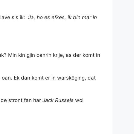
slave sis ik:
‘Ja, ho es efkes, ik bin mar in
 Min kin gjin oanrin krije, as der komt in
sje oan. Ek dan komt er in warskôging, dat
 de stront fan har
Jack Russels
wol