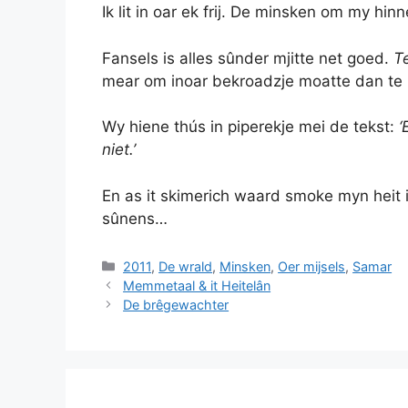
Ik lit in oar ek frij. De minsken om my hin
Fansels is alles sûnder mjitte net goed.
T
mear om inoar bekroadzje moatte dan te
Wy hiene thús in piperekje mei de tekst:
‘
niet.’
En as it skimerich waard smoke myn heit 
sûnens…
Categories
2011
,
De wrald
,
Minsken
,
Oer mijsels
,
Samar
Memmetaal & it Heitelân
De brêgewachter