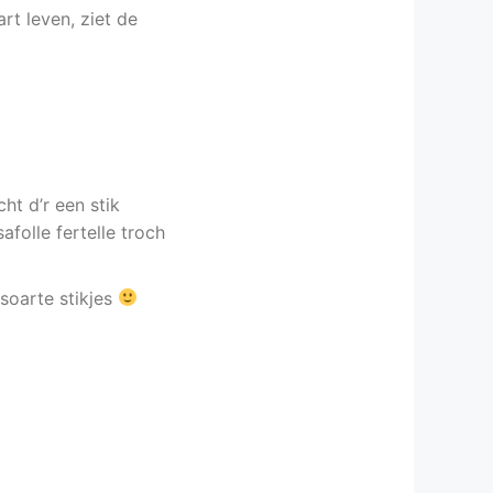
rt leven, ziet de
ht d’r een stik
afolle fertelle troch
soarte stikjes