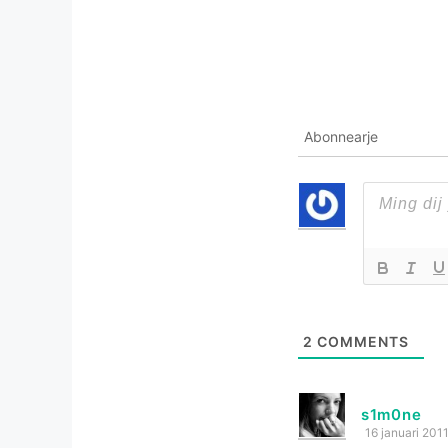
Abonnearje
2
COMMENTS
s1m0ne
16 januari 201