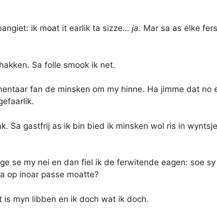
angiet: ik moat it earlik ta sizze…
ja
. Mar sa as elke fer
hakken. Sa folle smook ik net.
entaar fan de minsken om my hinne. Ha jimme dat no ek?
efaarlik.
nk. Sa gastfrij as ik bin bied ik minsken wol ris in wynt
gge se my nei en dan fiel ik de ferwitende eagen: soe sy
a op inoar passe moatte?
it is myn libben en ik doch wat ik doch.