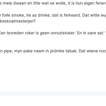
ne meie dwaan en litte wat se wolle, it is hun eigen fera
e
folle smoke, ite as drinke, dat is ferkeard. Dat witte 
 beskoalmasterjen?
Een tevreden roker is geen onruststoker.’
En in oare sei:
in pipe, myn pake naam in prûmke tabak. Dat wiene noch