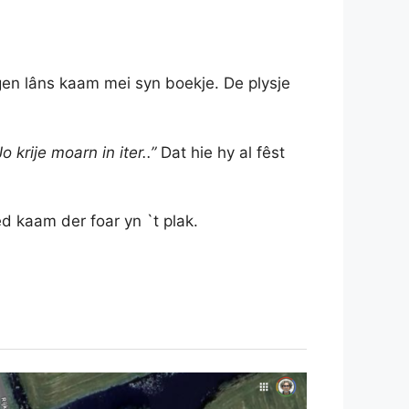
en lâns kaam mei syn boekje. De plysje
o krije moarn in iter..”
Dat hie hy al fêst
d kaam der foar yn `t plak.