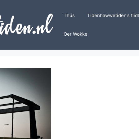
Thús
Tidenhawwetiden’s tiid
Oer Wokke