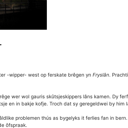
r
ter -wipper- west op ferskate brêgen yn
Fryslân
. Pracht
 brêge wer wol gauris skûtsjeskippers lâns kamen. Dy fe
je en in bakje kofje. Troch dat sy geregeldwei by him l
ldlike problemen thús as bygelyks it ferlies fan in bern
de ôfspraak.