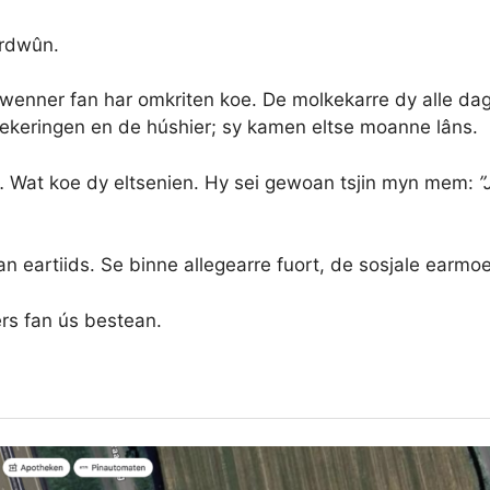
erdwûn.
wenner fan har omkriten koe. De molkekarre dy alle dag
sekeringen en de húshier; sy kamen eltse moanne lâns.
 Wat koe dy eltsenien. Hy sei gewoan tsjin myn mem:
”J
n eartiids. Se binne allegearre fuort, de sosjale earmoe
ers fan ús bestean.