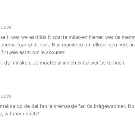
1 08:36
e seit; wer we eartiids it soarte minsken hienen wer ùs me
 media foar yn it plak. Nije manieren om elkoar een hert ûn
 firtuele earm om ‘e skouder.
, dy minsken. Je moatte allinnich witte wer se te finen.
1 08:39
k makke op de dei fan ‘e kremaasje fan ùs brègewachter. Doe
e, wit mem noch?