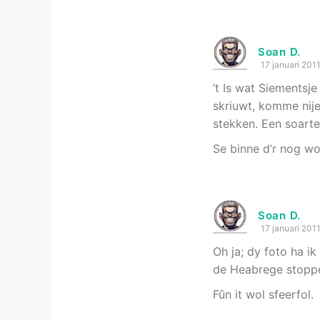
Soan D.
17 januari 201
‘t Is wat Siementsj
skriuwt, komme nije
stekken. Een soarte
Se binne d’r nog wol
Soan D.
17 januari 201
Oh ja; dy foto ha i
de Heabrege stopp
Fûn it wol sfeerfol.