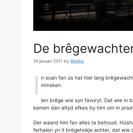
De brêgewachte
16 januari 2011
by
Wokke
I
n soan fan ús hat hiel lang brêgewach
minsken.
Ien brêge wie syn favoryt. Dat wie in
kamen dan altyd efkes by him om in praats
Der waard him fan alles ta betroud. Húshâ
ferhalen yn it brègehokje achter, dat wie 