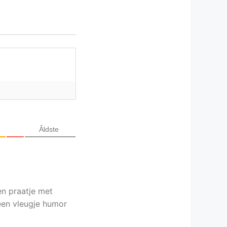
Âldste
en praatje met
een vleugje humor