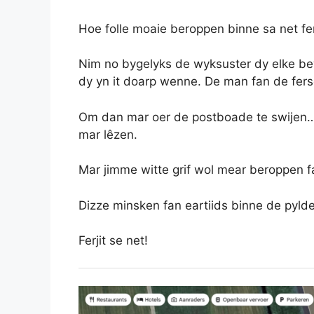
Hoe folle moaie beroppen binne sa net f
Nim no bygelyks de wyksuster dy elke be
dy yn it doarp wenne. De man fan de fer
Om dan mar oer de postboade te swijen…
mar lêzen.
Mar jimme witte grif wol mear beroppen fa
Dizze minsken fan eartiids binne de pyld
Ferjit se net!