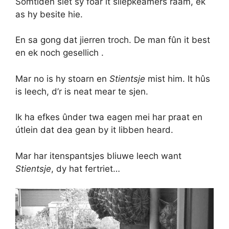
Somtiden siet sy foar it sliepkeamers raam, ek
as hy besite hie.
En sa gong dat jierren troch. De man fûn it best
en ek noch gesellich .
Mar no is hy stoarn en
Stientsje
mist him. It hûs
is leech, d’r is neat mear te sjen.
Ik ha efkes ûnder twa eagen mei har praat en
útlein dat dea gean by it libben heard.
Mar har itenspantsjes bliuwe leech want
Stientsje
, dy hat fertriet…