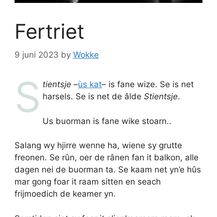
Fertriet
9 juni 2023
by
Wokke
S
tientsje
–
ùs kat
– is fane wize. Se is net
harsels. Se is net de âlde
Stientsje
.
Us buorman is fane wike stoarn..
Salang wy hjirre wenne ha, wiene sy grutte
freonen. Se rûn, oer de rânen fan it balkon, alle
dagen nei de buorman ta. Se kaam net yn’e hûs
mar gong foar it raam sitten en seach
frijmoedich de keamer yn.