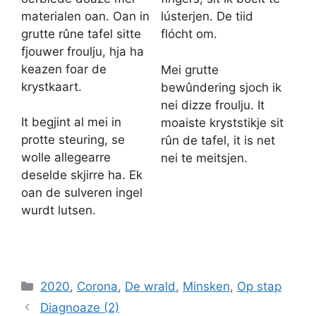
materialen oan. Oan in
lústerjen. De tiid
grutte rûne tafel sitte
flócht om.
fjouwer froulju, hja ha
keazen foar de
Mei grutte
krystkaart.
bewûndering sjoch ik
nei dizze froulju. It
It begjint al mei in
moaiste kryststikje sit
protte steuring, se
rûn de tafel, it is net
wolle allegearre
nei te meitsjen.
deselde skjirre ha. Ek
oan de sulveren ingel
wurdt lutsen.
Categories
2020
,
Corona
,
De wrald
,
Minsken
,
Op stap
Diagnoaze (2)