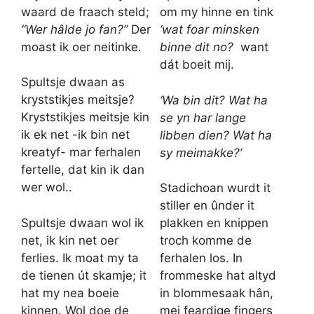
waard de fraach steld;
om my hinne en tink
“Wer hâlde jo fan?”
Der
‘wat foar minsken
moast ik oer neitinke.
binne dit no?
want
dát boeit mij.
Spultsje dwaan as
kryststikjes meitsje?
‘Wa bin dit? Wat ha
Kryststikjes meitsje kin
se yn har lange
ik ek net -ik bin net
libben dien? Wat ha
kreatyf- mar ferhalen
sy meimakke?’
fertelle, dat kin ik dan
wer wol..
Stadichoan wurdt it
stiller en ûnder it
Spultsje dwaan wol ik
plakken en knippen
net, ik kin net oer
troch komme de
ferlies. Ik moat my ta
ferhalen los. In
de tienen út skamje; it
frommeske hat altyd
hat my nea boeie
in blommesaak hân,
kinnen. Wol doe de
mei feardige fingers