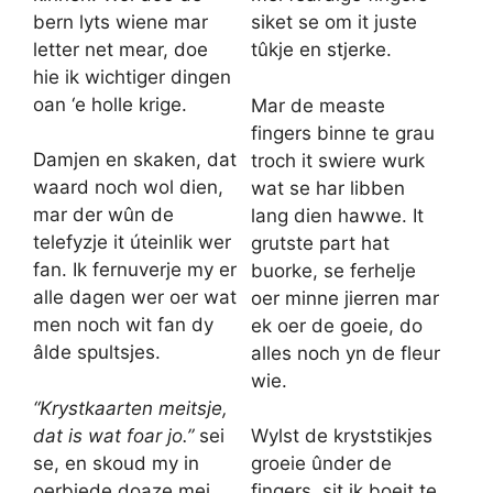
bern lyts wiene mar
siket se om it juste
letter net mear, doe
tûkje en stjerke.
hie ik wichtiger dingen
oan ‘e holle krige.
Mar de measte
fingers binne te grau
Damjen en skaken, dat
troch it swiere wurk
waard noch wol dien,
wat se har libben
mar der wûn de
lang dien hawwe. It
telefyzje it úteinlik wer
grutste part hat
fan. Ik fernuverje my er
buorke, se ferhelje
alle dagen wer oer wat
oer minne jierren mar
men noch wit fan dy
ek oer de goeie, do
âlde spultsjes.
alles noch yn de fleur
wie.
“Krystkaarten meitsje,
dat is wat foar jo.”
sei
Wylst de kryststikjes
se, en skoud my in
groeie ûnder de
oerbiede doaze mei
fingers, sit ik boeit te