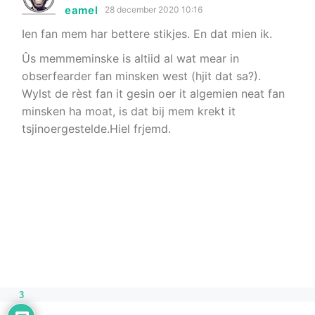
eamel
28 december 2020 10:16
Ien fan mem har bettere stikjes. En dat mien ik.
Ûs memmeminske is altiid al wat mear in
obserfearder fan minsken west (hjit dat sa?).
Wylst de rèst fan it gesin oer it algemien neat fan
minsken ha moat, is dat bij mem krekt it
tsjinoergestelde.Hiel frjemd.
3