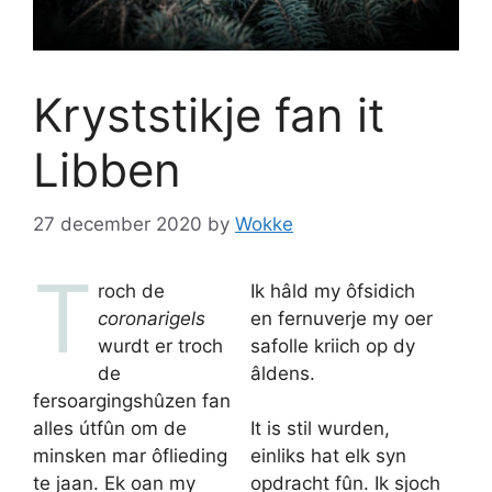
Kryststikje fan it
Libben
27 december 2020
by
Wokke
T
roch de
Ik hâld my ôfsidich
coronarigels
en fernuverje my oer
wurdt er troch
safolle kriich op dy
de
âldens.
fersoargingshûzen fan
alles útfûn om de
It is stil wurden,
minsken mar ôflieding
einliks hat elk syn
te jaan. Ek oan my
opdracht fûn. Ik sjoch