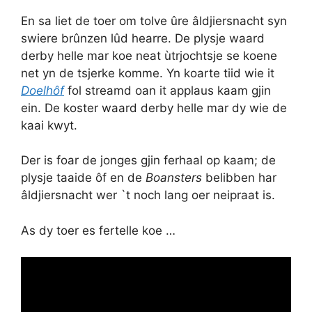
En sa liet de toer om tolve ûre âldjiersnacht syn
swiere brûnzen lûd hearre. De plysje waard
derby helle mar koe neat ùtrjochtsje se koene
net yn de tsjerke komme. Yn koarte tiid wie it
Doelhôf
fol streamd oan it applaus kaam gjin
ein. De koster waard derby helle mar dy wie de
kaai kwyt.
Der is foar de jonges gjin ferhaal op kaam; de
plysje taaide ôf en de
Boansters
belibben har
âldjiersnacht wer `t noch lang oer neipraat is.
As dy toer es fertelle koe …