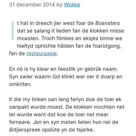
31 december 2014
by
Wokke
I
t hat in dreech jier west foar de
Boansters
dat se salang it lieden fan de klokken misse
moasten. Troch filmkes en aksjes binne we
hieltyd ophichte hâlden fan de foarùtgong,
fan de
restauraasje
.
En nò is hy klear en feestlik yn gebrûk naam.
Syn swier waarm lûd klinkt wer oer it doarp en
omkriten.
It die my tinken oan lang ferlyn doe de toer ek
oanpakt wurde moast. De klokken mochten net
let wurde want dat koe de toer net mear
ferneare.
Jan
en syn maten lieten hun nei de
âldjierspreek opslùte yn de tsjerke.