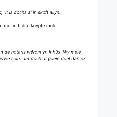
k; “
It is dochs al in skoft allyn.
“
se mei in tichte knypte mûle.
an de
notaris wêrom yn it hûs
.
Wy meie
hawwe sein; dat docht it goeie doel dan ek