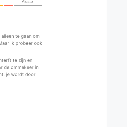
Âldste
n alleen te gaan om
Maar ik probeer ook
nterft te zijn en
aar de ommekeer in
mt, je wordt door