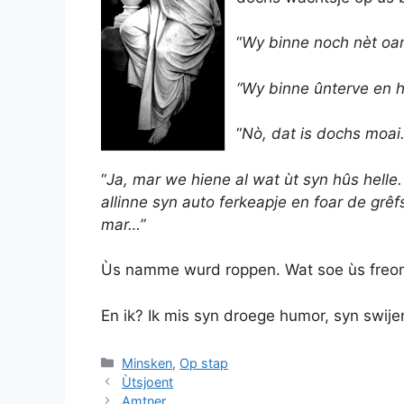
“
Wy binne noch nèt oa
“Wy binne ûnterve en
h
“
Nò, dat is dochs moai
“
Ja, mar we hiene al wat ùt syn hûs helle
allinne syn auto ferkeapje en foar de grêf
mar…”
Ùs namme wurd roppen. Wat soe ùs freon h
En ik? Ik mis syn droege humor, syn swijen
Categories
Minsken
,
Op stap
Ùtsjoent
Amtner