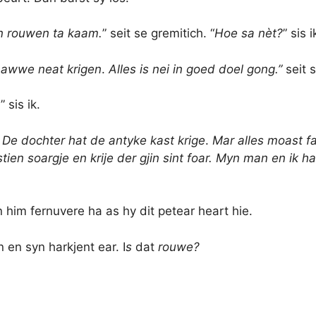
n rouwen ta kaam.
” seit se gremitich. “
Hoe sa nèt?
” sis i
awwe neat krigen
.
Alles is nei in goed doel gong.”
seit 
.
” sis ik.
. De dochter hat de antyke kast krige
.
Mar alles moast f
stien soargje en krije der gjin sint foar. Myn man en ik 
im fernuvere ha as hy dit petear heart hie.
 en syn harkjent ear. I
s
dat
rouwe?