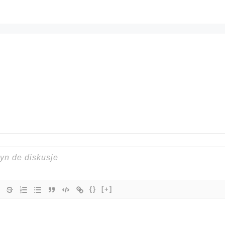
{}
[+]