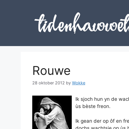
Skip
to
content
Rouwe
28 oktober 2012
by
Wokke
Ik sjoch hun yn de wac
ùs bèste freon.
Ik gean der op ôf en fr
dochs wachtsje op ùs b