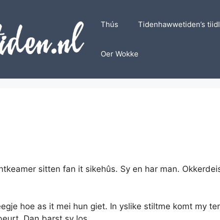
Thús
Tidenhawwetiden’s tiid
Oer Wokke
htkeamer sitten fan it sikehûs. Sy en har man. Okkerdeis
eegje hoe as it mei hun giet. In yslike stiltme komt my te
eurt. Dan barst sy los.