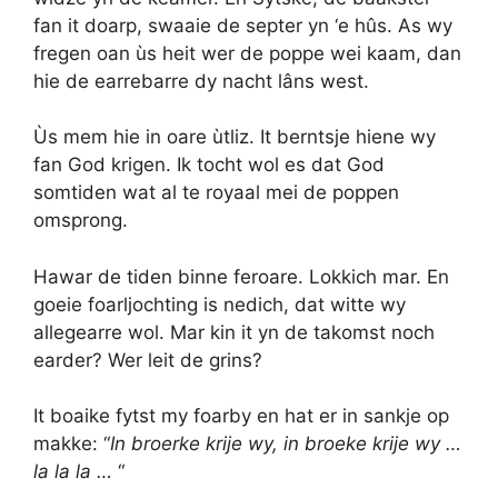
fan it doarp, swaaie de septer yn ‘e hûs. As wy
fregen oan ùs heit wer de poppe wei kaam, dan
hie de earrebarre dy nacht lâns west.
Ùs mem hie in oare ùtliz. It berntsje hiene wy
fan God krigen. Ik tocht wol es dat God
somtiden wat al te royaal mei de poppen
omsprong.
Hawar de tiden binne feroare. Lokkich mar. En
goeie foarljochting is nedich, dat witte wy
allegearre wol. Mar kin it yn de takomst noch
earder? Wer leit de grins?
It boaike fytst my foarby en hat er in sankje op
makke: “
In broerke krije wy, in broeke krije wy …
la la la …
“