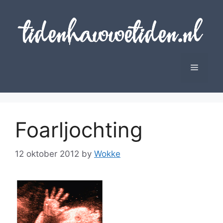
Skip
to
content
Menu
Foarljochting
12 oktober 2012
by
Wokke