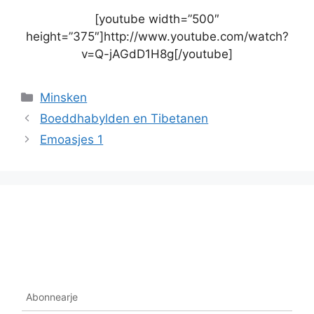
[youtube width=”500″
height=”375″]http://www.youtube.com/watch?
v=Q-jAGdD1H8g[/youtube]
Categories
Minsken
Boeddhabylden en Tibetanen
Emoasjes 1
Abonnearje