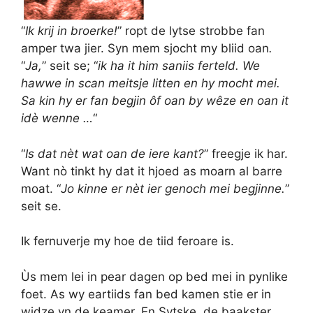
“
Ik krij in broerke!
” ropt de lytse strobbe fan
amper twa jier. Syn mem sjocht my bliid oan
.
“
Ja,
” seit se; “
ik ha it him saniis ferteld. We
hawwe in scan meitsje litten en hy mocht mei.
Sa kin hy er fan begjin ôf oan by wêze en oan it
idè wenne …
“
“
Is dat nèt wat oan de iere kant?
” freegje ik har.
Want nò tinkt hy dat it hjoed as moarn al barre
moat. “
Jo kinne er nèt ier genoch mei begjinne.
”
seit se.
Ik fernuverje my hoe de tiid feroare is.
Ùs mem lei in pear dagen op bed mei in pynlike
foet. As wy eartiids fan bed kamen stie er in
widze yn de keamer. En Sytske, de baakster