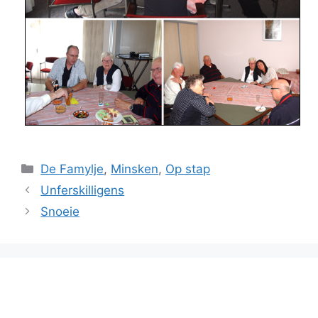
Categories
De Famylje
,
Minsken
,
Op stap
Unferskilligens
Snoeie