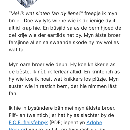
“
Mei ik wat sinten fan dy liene?
” freegje ik myn
broer. Doe wy lyts wiene wie ik de ienige dy it
altiid krap hie. En bûsjild sa as de bern hjoed de
dei krije wie der eartiids net by. Myn âlste broer
fersjinne al en sa swaande skode hy my wol es
wat ta.
Myn oare broer wie deun. Hy koe knikkerje as
de bèste. Ik nèt; ik ferlear altiid. En krinterich as
hy wie koe ik noait wat knikkers los plûzje. Myn
suster wie in restich bern, der hie nimmen lêst
fan.
Ik hie in bysûndere bân mei myn âldste broer.
Fiif- en tweintich jier hat hy as slachter by de
F.C.E. fleisfebryk
(PDF; iepent yn
Adobe
Reader
) wurke en fiif- en tweintich jier by