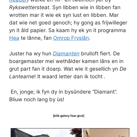
Rykswettersteat
. Syn libben wie in libben fan
wrotten mar it wie ek syn lust en libben. Mar
dat wie net goed genoch; hy gong as frijwilleger
yn it âld papier. Sa kaam hy ek yn it programma
Hea
te lânne, fan
Omrop Fryslân
.
Juster ha wy hun
Diamanten
brulloft fiert. De
boargemaster mei wethâlder kamen lâns en in
grut part fan it doarp. Wat wie it gesellich yn
De
Lantearne
! It waard letter dan ik tocht .
En, jonge; ik fyn dy in bysûndere “Diamant”.
Bliuw noch lang by ùs!
[klik galery foar grut]