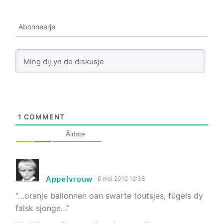
Abonnearje
1
COMMENT
Âldste
Appelvrouw
6 mei 2012 12:38
“…oranje ballonnen oan swarte toutsjes, fûgels dy
falsk sjonge…”