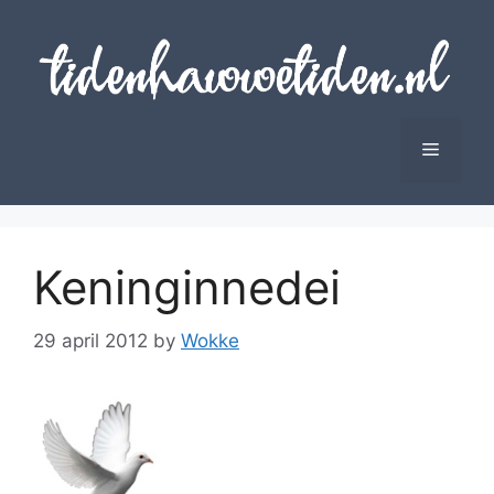
Skip
to
content
Menu
Keninginnedei
29 april 2012
by
Wokke