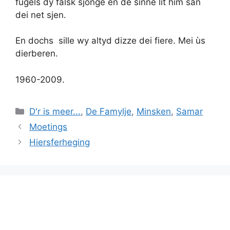
fûgels dy falsk sjonge en de sinne lit him san
dei net sjen.
En dochs sille wy altyd dizze dei fiere. Mei ùs
dierberen.
1960-2009.
Categories
D'r is meer...
,
De Famylje
,
Minsken
,
Samar
Moetings
Hiersferheging