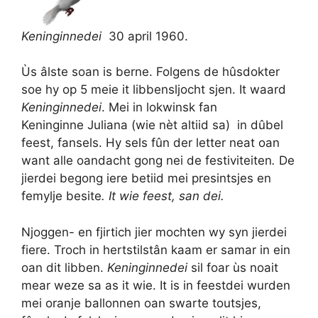
Keninginnedei
30 april 1960.
Ùs âlste soan is berne. Folgens de hûsdokter
soe hy op 5 meie it libbensljocht sjen. It waard
Keninginnedei
. Mei in lokwinsk fan
Keninginne Juliana (wie nèt altiid sa) in dûbel
feest, fansels. Hy sels fûn der letter neat oan
want alle oandacht gong nei de festiviteiten
.
De
jierdei begong iere betiid mei presintsjes en
femylje besite
. It wie feest, san dei.
Njoggen- en fjirtich jier mochten wy syn jierdei
fiere. Troch in hertstilstân kaam er samar in ein
oan dit libben.
Keninginnedei
sil foar ùs noait
mear weze sa as it wie. It is in feestdei wurden
mei oranje ballonnen oan swarte toutsjes,