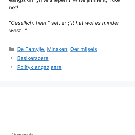
eangst om yn te sliepen ? Witte jimme it, ikke
net!
“
Gesellich, hear.
” seit er ;”
It hat wol es minder
west…
“
Categories
De Famylje
,
Minsken
,
Oer mijsels
Besikersoere
Polityk engazjeare
Abonnearje