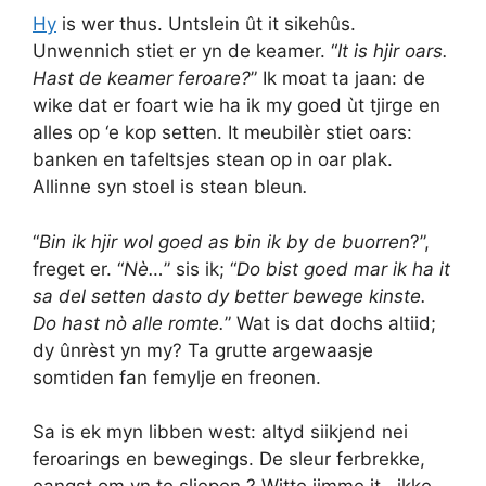
Hy
is wer thus. Untslein ût it sikehûs.
Unwennich stiet er yn de keamer. “
It is hjir oars.
Hast de keamer feroare?
” Ik moat ta jaan: de
wike dat er foart wie ha ik my goed ùt tjirge en
alles op ‘e kop setten. It meubilèr stiet oars:
banken en tafeltsjes stean op in oar plak.
Allinne syn stoel is stean bleun
.
“
Bin ik hjir wol goed as bin ik by de buorren
?”,
freget er. “
Nè…
” sis ik; “
Do bist goed mar ik ha it
sa del setten dasto dy better bewege kinste.
Do hast nò alle romte.
” Wat is dat dochs altiid;
dy ûnrèst yn my? Ta grutte argewaasje
somtiden fan femylje en freonen.
Sa is ek myn libben west: altyd siikjend nei
feroarings en bewegings. De sleur ferbrekke,