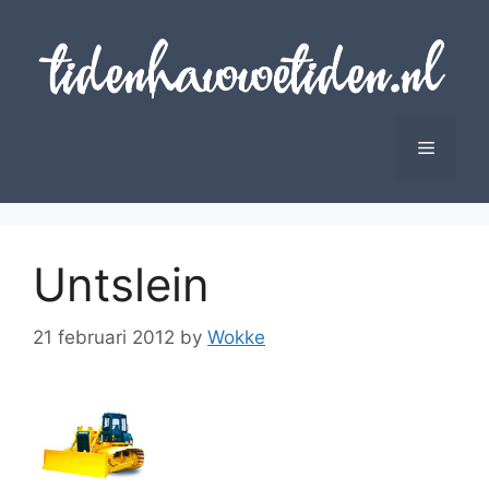
Skip
to
content
Menu
Untslein
21 februari 2012
by
Wokke