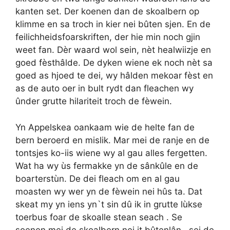
kanten set. Der koenen dan de skoalbern op
klimme en sa troch in kier nei bûten sjen. En de
feilichheidsfoarskriften, der hie min noch gjin
weet fan. Dèr waard wol sein, nèt healwiizje en
goed fèsthâlde. De dyken wiene ek noch nèt sa
goed as hjoed te dei, wy hâlden mekoar fèst en
as de auto oer in bult rydt dan fleachen wy
ûnder grutte hilariteit troch de fèwein.
Yn Appelskea oankaam wie de helte fan de
bern beroerd en mislik. Mar mei de ranje en de
tontsjes ko-iis wiene wy al gau alles fergetten.
Wat ha wy ùs fermakke yn de sânkûle en de
boarterstùn. De dei fleach om en al gau
moasten wy wer yn de fèwein nei hûs ta. Dat
skeat my yn iens yn`t sin dû ik in grutte lùkse
toerbus foar de skoalle stean seach . Se
soenen mei de skoalbern nei it bûtenlân , sei de