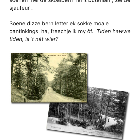
sjaufeur .
Soene dizze bern letter ek sokke moaie
oantinkings ha, freechje ik my ôf.
Tiden hawwe
tiden, is`t nèt wier?