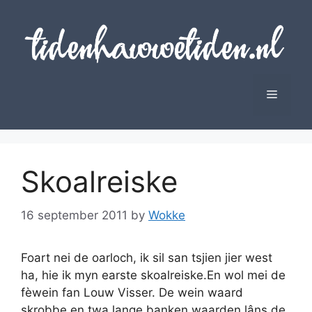
Skip
to
content
Menu
Skoalreiske
16 september 2011
by
Wokke
Foart nei de oarloch, ik sil san tsjien jier west
ha, hie ik myn earste skoalreiske.En wol mei de
fèwein fan Louw Visser. De wein waard
skrobbe en twa lange banken waarden lâns de