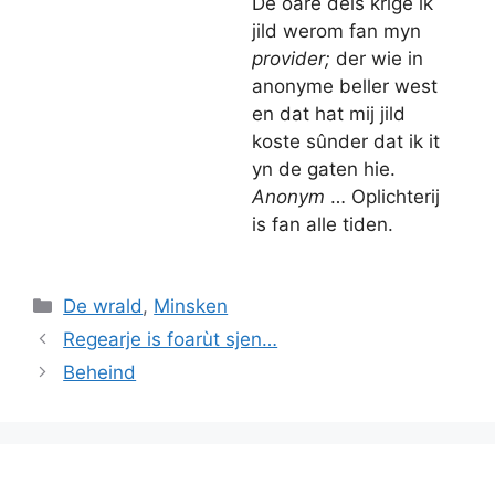
De oare deis krige ik
jild werom fan myn
provider;
der wie in
anonyme beller west
en dat hat mij jild
koste sûnder dat ik it
yn de gaten hie.
Anonym
… Oplichterij
is fan alle tiden.
Categories
De wrald
,
Minsken
Regearje is foarùt sjen…
Beheind