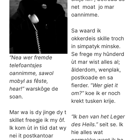
net moat jo mar
oannimme.
Sa waard ik
okkerdeis skille troch
in simpatyk minske.
Se frege my hûnderd
“Nea wer fremde
ùt mar wist alles al;
telefoantsjes
âlderdom, wenplak,
oannimme, s
awol
postkoade en sa
mobyl as fêste,
fierder. “
Wer giet it
hear!”
warskôge de
om?”
koe ik er noch
soan.
krekt tusken krije.
Mar wa is dy jinge dy t
“Ik ben van het Leger
skillet freegje ik my ôf.
des Heils.”
seit se. Ik
Ik kom ùt in tiid dat wy
hie alles wat
nei it postkantoar