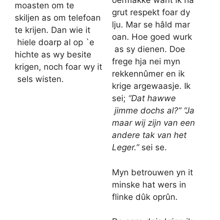
oermakke want ik ha
moasten om te
grut respekt foar dy
skiljen as om telefoan
lju. Mar se hâld mar
te krijen. Dan wie it
oan. Hoe goed wurk
hiele doarp al op `e
as sy dienen. Doe
hichte as wy besite
frege hja nei myn
krigen, noch foar wy it
rekkennûmer en ik
sels wisten.
krige argewaasje.
Ik
sei;
“Dat hawwe
jimme dochs al?” “Ja
maar wij zijn van een
andere tak van het
Leger.”
sei se.
Myn betrouwen yn it
minske hat wers in
flinke dûk oprûn.