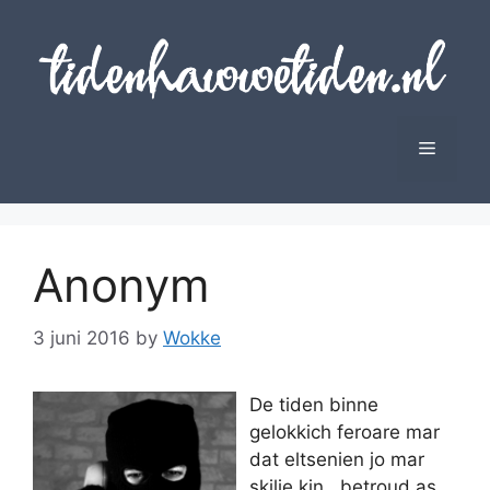
Skip
to
content
Menu
Anonym
3 juni 2016
by
Wokke
De tiden binne
gelokkich feroare mar
dat eltsenien jo mar
skilje kin , betroud as