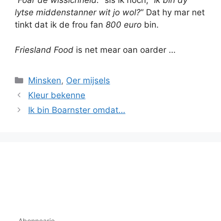
“
Foar de wissichheid.
” sis ik noch; “
Ik bin dy
lytse middenstanner wit jo wol?
” Dat hy mar net
tinkt dat ik de frou fan
800 euro
bin.
Friesland Food
is net mear oan oarder …
Categories
Minsken
,
Oer mijsels
Kleur bekenne
Ik bin Boarnster omdat…
Abonnearje