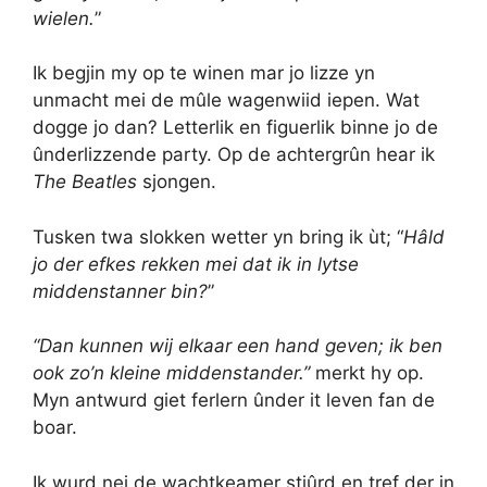
wielen.
”
Ik begjin my op te winen mar jo lizze yn
unmacht mei de mûle wagenwiid iepen. Wat
dogge jo dan? Letterlik en figuerlik binne jo de
ûnderlizzende party. Op de achtergrûn hear ik
The Beatles
sjongen.
Tusken twa slokken wetter yn bring ik ùt; “
Hâld
jo der efkes rekken mei dat ik in lytse
middenstanner bin?
”
“Dan kunnen wij elkaar een hand geven; ik ben
ook zo’n kleine middenstander.”
merkt hy op.
Myn antwurd giet ferlern ûnder it leven fan de
boar.
Ik wurd nei de wachtkeamer stjûrd en tref der in