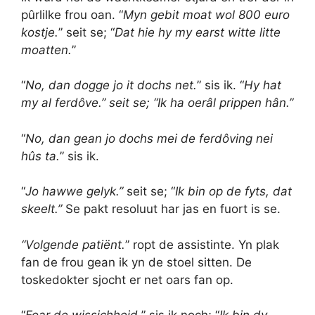
pûrlilke frou oan. “
Myn gebit moat wol 800 euro
kostje.
” seit se; “
Dat hie hy my earst witte litte
moatten.
”
“
No, dan dogge jo it dochs net.
” sis ik. “
Hy hat
my al ferdôve.” seit se; “Ik ha oerâl prippen hân.”
“
No, dan gean jo dochs mei de ferdôving nei
hûs ta.
” sis ik.
“
Jo hawwe gelyk.”
seit se; “
Ik bin op de fyts, dat
skeelt.”
Se pakt resoluut har jas en fuort is se.
“Volgende patiënt.
” ropt de assistinte. Yn plak
fan de frou gean ik yn de stoel sitten. De
toskedokter sjocht er net oars fan op.