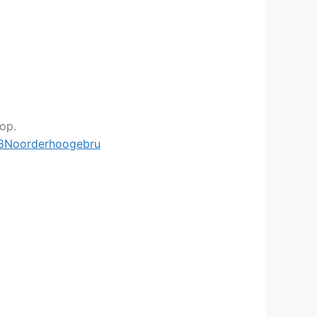
 op.
28Noorderhoogebru