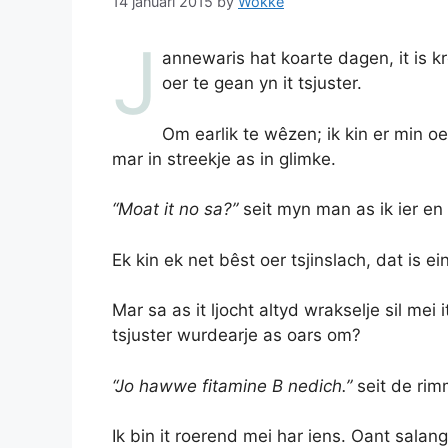
14 januari 2015
by
Wokke
J
annewaris hat koarte dagen, it is 
oer te gean yn it tsjuster.
Om earlik te wêzen; ik kin er min oer.
mar in streekje as in glimke.
“Moat it no sa?”
seit myn man as ik ier en
Ek kin ek net bêst oer tsjinslach, dat is einl
Mar sa as it ljocht altyd wrakselje sil mei 
tsjuster wurdearje as oars om?
“Jo hawwe fitamine B nedich.”
seit de rim
Ik bin it roerend mei har iens. Oant sala