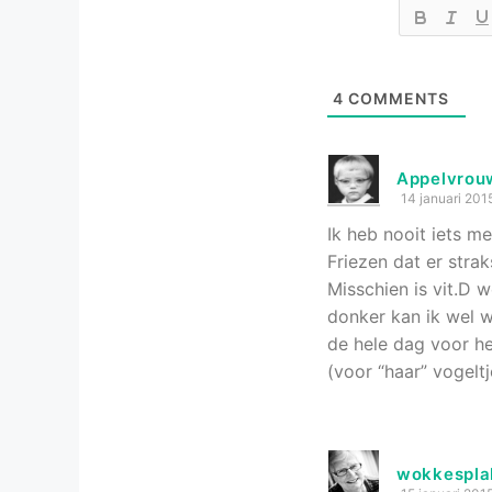
4
COMMENTS
Appelvrou
14 januari 201
Ik heb nooit iets me
Friezen dat er str
Misschien is vit.D w
donker kan ik wel w
de hele dag voor he
(voor “haar” vogeltj
wokkespla