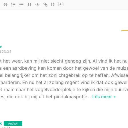
{}
[+]
w
5 23:34
t het weer, kan mij niet slecht genoeg zijn. Al vind ik het 
aks een aardbeving kan komen door het gewoel van de muize
el belangrijker om het zonlichtgebrek op te heffen. Afwissel
aarderen. En nu het al zolang regent vind ik dat ook geweld
t raam naar het vogelvoederplekje te kijken die mijn buurvr
es, die ook bij mij uit het pindakaaspotje
…
Lês mear »
k
Author