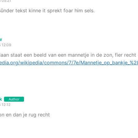
5 05:21
sûnder tekst kinne it sprekt foar him sels.
w
5 12:09
daan staat een beeld van een mannetje in de zon, fier recht
imedia.org/wikipedia/commons/7/7e/Mannetje_op_bankje_%
k
Author
5 12:12
on en dan je rug recht