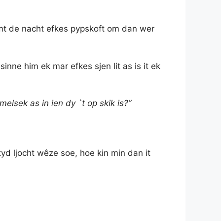
nimt de nacht efkes pypskoft om dan wer
 sinne him ek mar efkes sjen lit as is it ek
amelsek as in ien dy `t op skik is?”
altyd ljocht wêze soe, hoe kin min dan it