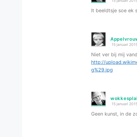
15 januari 201
It beeldtsje soe ek 
Appelvrou
15 januari 201
Niet ver bij mij van
http://upload.wik
g%29.jpg
wokkespla
15 januari 201
Geen kunst, in de z