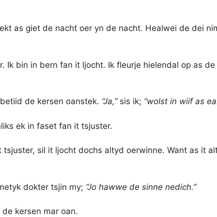
krekt as giet de nacht oer yn de nacht. Healwei de dei 
 Ik bin in bern fan it ljocht. Ik fleurje hielendal op as de
 betiid de kersen oanstek.
“Ja,”
sis ik;
“wolst in wiif as e
iks ek in faset fan it tsjuster.
it tsjuster, sil it ljocht dochs altyd oerwinne. Want as it 
metyk dokter tsjin my;
“Jo hawwe de sinne nedich.”
ng de kersen mar oan.