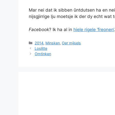
Mar nei dat ik sibben ûntdutsen ha en ne
nijsgjirrige lju moetsje ik der dy echt wat
Facebook
? Ik ha al in
hiele rigele ‘freonen
‘
Categories
2014
,
Minsken
,
Oer mijsels
Loslitte
Omtinken