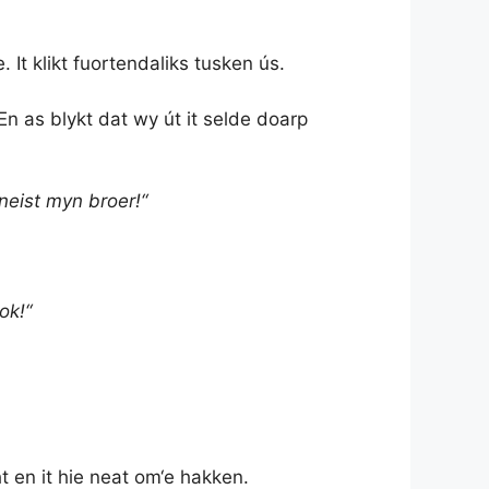
 It klikt fuortendaliks tusken ús.
n as blykt dat wy út it selde doarp
neist myn broer!“
ok!“
ht en it hie neat om‘e hakken.