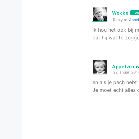
Wokke
Au
Reply to
Appe
Ik hou het ook bij m
dat hij wat te zegge
Appelvrou
22 januari 201
en als je pech hebt 
Je moet echt alles op