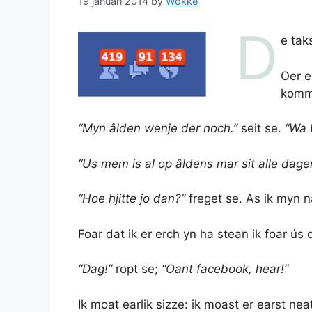
19 januari 2014
by
Wokke
D
e tak
Oer e
komme
“Myn âlden wenje der noch.”
seit se.
“Wa 
“Us mem is al op âldens mar sit alle dag
“Hoe hjitte jo dan?”
freget se. As ik myn
Foar dat ik er erch yn ha stean ik foar ús 
“Dag!”
ropt se;
“Oant facebook, hear!“
Ik moat earlik sizze: ik moast er earst ne