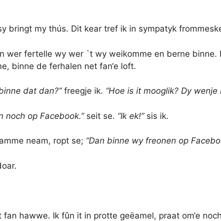
sy bringt my thús. Dit kear tref ik in sympatyk frommeske.
n wer fertelle wy wer `t wy weikomme en berne binne. E
, binne de ferhalen net fan‘e loft.
binne dat dan?”
freegje ik.
“Hoe is it mooglik? Dy wenje 
en noch op Facebook.”
seit se.
“Ik ek!”
sis ik.
 namme neam, ropt se;
“Dan binne wy freonen op Facebo
doar.
at fan hawwe. Ik fûn it in protte geëamel, praat om‘e noc