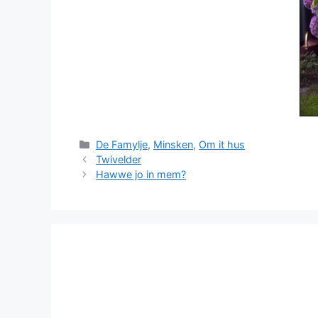
Categories
De Famylje
,
Minsken
,
Om it hus
Twivelder
Hawwe jo in mem?