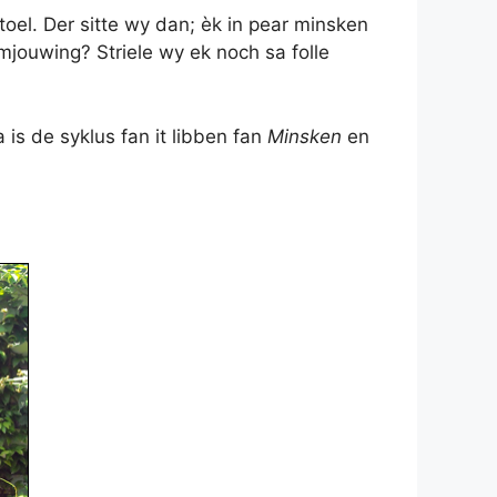
toel. Der sitte wy dan; èk in pear minsken
omjouwing? Striele wy ek noch sa folle
 is de syklus fan it libben fan
Minsken
en