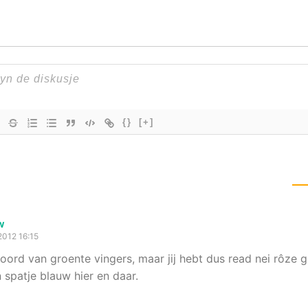
{}
[+]
w
2012 16:15
oord van groente vingers, maar jij hebt dus read nei rôze 
 spatje blauw hier en daar.