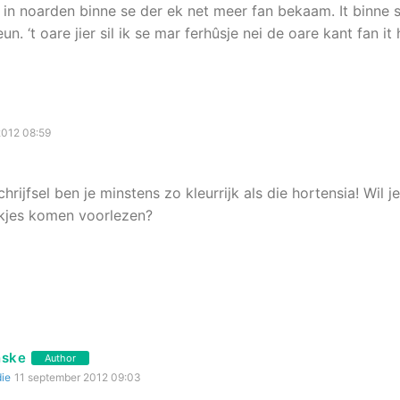
p in noarden binne se der ek net meer fan bekaam. It binne s
. ‘t oare jier sil ik se mar ferhûsje nei de oare kant fan it 
2012 08:59
hrijfsel ben je minstens zo kleurrijk als die hortensia! Wil j
kjes komen voorlezen?
ske
Author
ie
11 september 2012 09:03