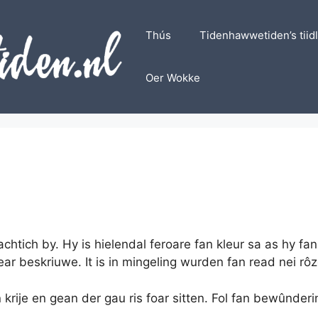
Thús
Tidenhawwetiden’s tiid
Oer Wokke
achtich by. Hy is hielendal feroare fan kleur sa as hy fa
r beskriuwe. It is in mingeling wurden fan read nei rôz
n krije en gean der gau ris foar sitten. Fol fan bewûnderi