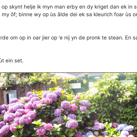
op skynt helje ik myn man erby en dy kriget dan ek in s
k my ôf; binne wy op ùs âlde dei ek sa kleurich foar ùs 
e om op in oar jier op ‘e nij yn de pronk te stean. En sa
t ein set.