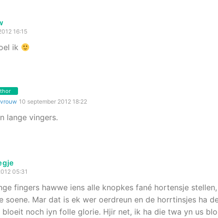
w
2012 16:15
oel ik
thor
lvrouw
10 september 2012 18:22
n lange vingers.
egje
2012 05:31
nge fingers hawwe iens alle knopkes fané hortensje stellen,
e soene. Mar dat is ek wer oerdreun en de horrtinsjes ha der
e bloeit noch iyn folle glorie. Hjir net, ik ha die twa yn us b