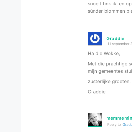
snoeit tink ik, en o
sûnder blommen bleun
Graddie
11 september 
Ha die Wokke,
Met die prachtige sc
mijn gemeentes stu
zusterlijke groeten,
Graddie
memmemin
Reply to
Gradd