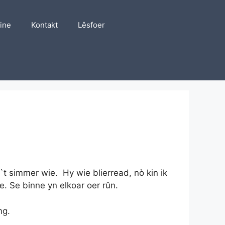
line
Kontakt
Lêsfoer
n`t simmer wie. Hy wie blierread, nò kin ik
e. Se binne yn elkoar oer rûn.
ng.