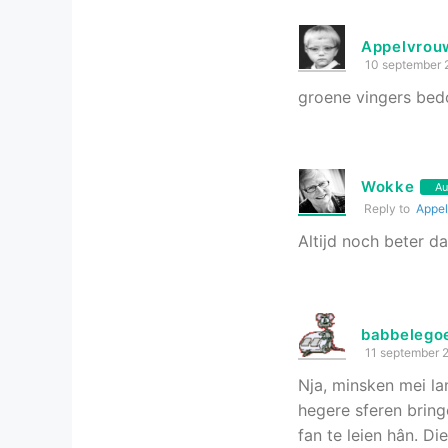
Appelvrou
10 september 
groene vingers bed
Wokke
Au
Reply to
Appe
Altijd noch beter da
babbelego
11 september 
Nja, minsken mei la
hegere sferen bring
fan te leien hân. Di