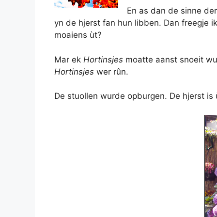
En as dan de sinne der 
yn de hjerst fan hun libben. Dan freegje i
moaiens ùt?
Mar ek
Hortinsjes
moatte aanst snoeit wurd
Hortinsjes
wer rûn.
De stuollen wurde opburgen. De hjerst is ù