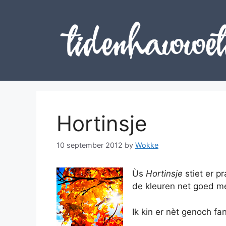
Skip
to
content
Hortinsje
10 september 2012
by
Wokke
Ùs
Hortinsje
stiet er pr
de kleuren net goed mea
Ik kin er nèt genoch fa