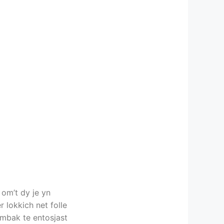
 om’t dy je yn
 lokkich net folle
lombak te entosjast