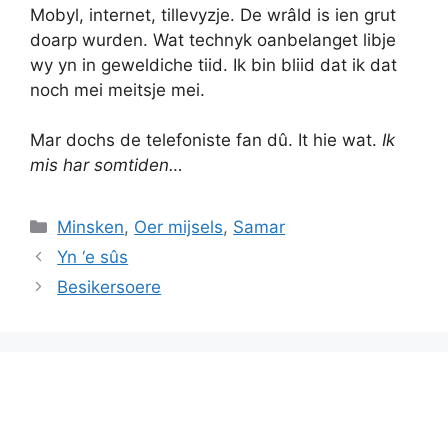
Mobyl, internet, tillevyzje. De wrâld is ien grut
doarp wurden. Wat technyk oanbelanget libje
wy yn in geweldiche tiid. Ik bin bliid dat ik dat
noch mei meitsje mei.
Mar dochs de telefoniste fan dû. It hie wat.
Ik
mis har somtiden…
Categories
Minsken
,
Oer mijsels
,
Samar
Yn ‘e sûs
Besikersoere