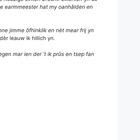
e earmmeester hat my oanhâlden en
ne jimme ôfhinklik en nèt mear frij yn
r leauw ik hillich yn.
oegen mar ien der`t ik prûs en tsep fan