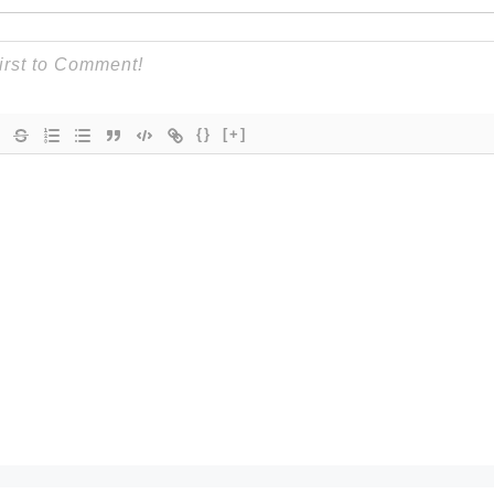
{}
[+]