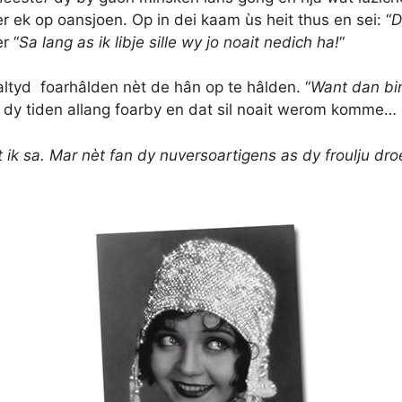
 ek op oansjoen. Op in dei kaam ùs heit thus en sei: “
D
r “
Sa lang as ik libje sille wy jo noait nedich ha!
“
altyd foarhâlden nèt de hân op te hâlden. “
Want dan bin
 dy tiden allang foarby en dat sil noait werom komme… dè
t ik sa. Mar nèt fan dy nuversoartigens as dy froulju dr