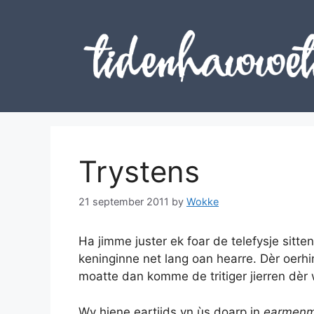
Skip
to
content
Trystens
21 september 2011
by
Wokke
Ha jimme juster ek foar de telefysje sitt
keninginne net lang oan hearre. Dèr oerh
moatte dan komme de tritiger jierren dèr 
Wy hiene eartiids yn ùs doarp in
earmenm