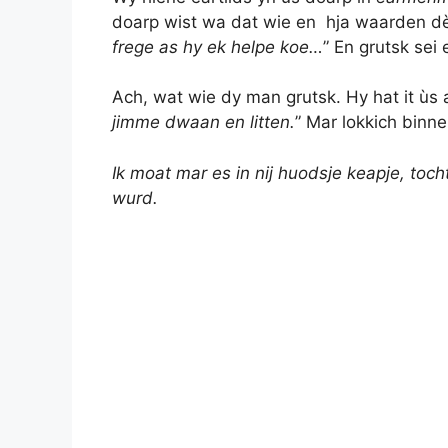
doarp wist wa dat wie en hja waarden dèr
frege as hy ek helpe koe…
” En grutsk sei e
Ach, wat wie dy man grutsk. Hy hat it ùs 
jimme dwaan en litten.
” Mar lokkich binne
Ik moat mar es in nij huodsje keapje, toch
wurd.