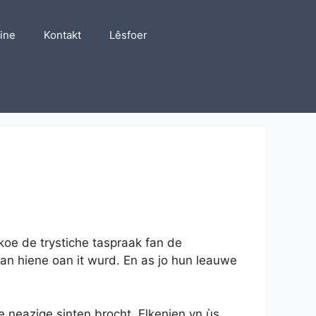
line
Kontakt
Lêsfoer
 koe de trystiche taspraak fan de
an hiene oan it wurd. En as jo hun leauwe
 neazige sinten brocht. Elkenien yn ùs