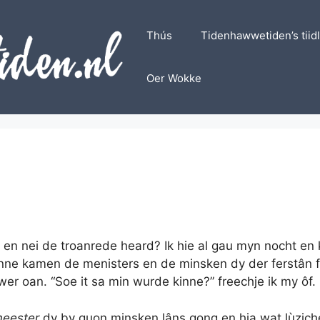
Thús
Tidenhawwetiden’s tiid
Oer Wokke
en en nei de troanrede heard? Ik hie al gau myn nocht en
inne kamen de menisters en de minsken dy der ferstân f
wer oan. “Soe it sa min wurde kinne?” freechje ik my ôf.
eester
dy by guon minsken lâns gong en hja wat lùziche