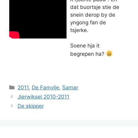
dat buortsje stie de
snein derop by de
yngong fan de
tsjerke.
Soene hja it
begrepen ha?
Categories
2011
,
De Famylje
,
Samar
Jierwiksel 2010-2011
De skipper