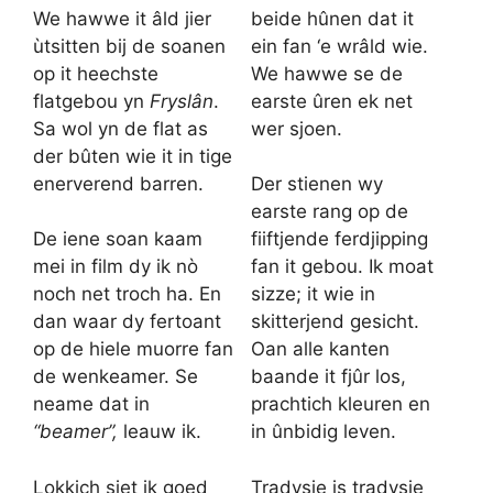
We hawwe it âld jier
beide hûnen dat it
ùtsitten bij de soanen
ein fan ‘e wrâld wie.
op it heechste
We hawwe se de
flatgebou yn
Fryslân
.
earste ûren ek net
Sa wol yn de flat as
wer sjoen.
der bûten wie it in tige
enerverend barren.
Der stienen wy
earste rang op de
De iene soan kaam
fiiftjende ferdjipping
mei in film dy ik nò
fan it gebou. Ik moat
noch net troch ha. En
sizze; it wie in
dan waar dy fertoant
skitterjend gesicht.
op de hiele muorre fan
Oan alle kanten
de wenkeamer. Se
baande it fjûr los,
neame dat in
prachtich kleuren en
“beamer”,
leauw ik.
in ûnbidig leven.
Lokkich siet ik goed
Tradysje is tradysje