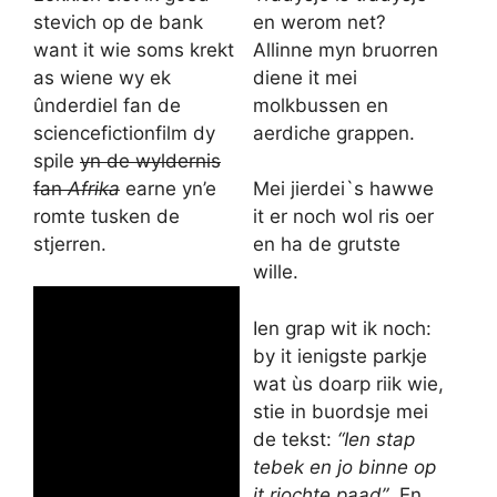
stevich op de bank
en werom net?
want it wie soms krekt
Allinne myn bruorren
as wiene wy ek
diene it mei
ûnderdiel fan de
molkbussen en
sciencefictionfilm dy
aerdiche grappen.
spile
yn de wyldernis
fan
Afrika
earne yn’e
Mei jierdei`s hawwe
romte tusken de
it er noch wol ris oer
stjerren.
en ha de grutste
wille.
Ien grap wit ik noch:
by it ienigste parkje
wat ùs doarp riik wie,
stie in buordsje mei
de tekst:
“Ien stap
tebek en jo binne op
it rjochte paad”
. En