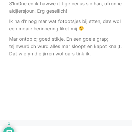
S1m0ne en ik hawwe it tige nei us sin han, ofronne
aldjiersjoun! Erg gesellich!
Ik ha d’r nog mar wat fotootsjes bij stten, da’s wol
een moaie herinnering liket mij
Mar ontopic; goed stikje. En een goeie grap;
tsjinwurdich wurd alles mar sloopt en kapot knal;t.
Dat wie yn die jirren wol oars tink ik.
1