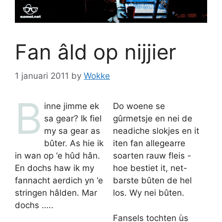
Fan âld op nijjier
1 januari 2011
by
Wokke
B
inne jimme ek
Do woene se
sa gear? Ik fiel
gûrmetsje en nei de
my sa gear as
neadiche slokjes en it
bûter. As hie ik
iten fan allegearre
in wan op ‘e hûd hân.
soarten rauw fleis -
En dochs haw ik my
hoe bestiet it, net-
fannacht aerdich yn ‘e
barste bûten de hel
stringen hâlden. Mar
los. Wy nei bûten.
dochs …..
Fansels tochten ùs