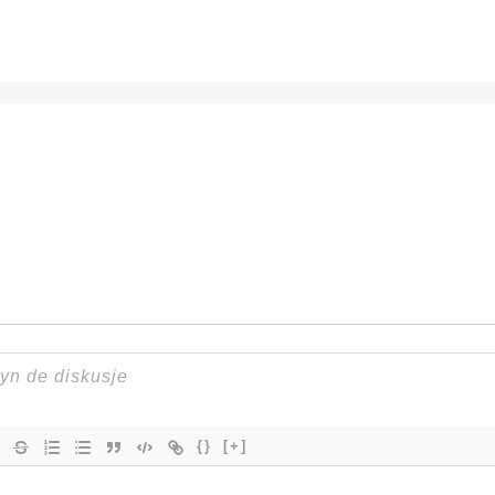
{}
[+]