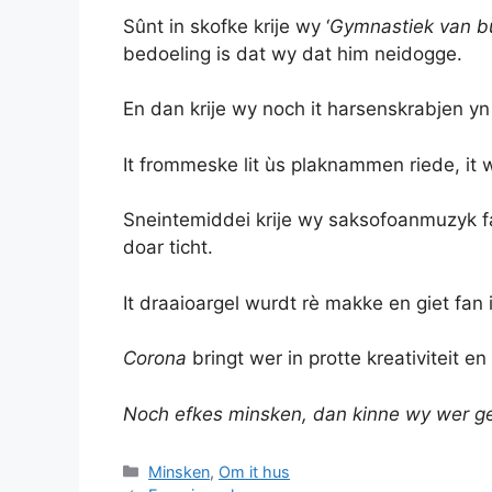
Sûnt in skofke krije wy ‘
Gymnastiek van bu
bedoeling is dat wy dat him neidogge.
En dan krije wy noch it harsenskrabjen y
It frommeske lit ùs plaknammen riede, it 
Sneintemiddei krije wy saksofoanmuzyk fa
doar ticht.
It draaioargel wurdt rè makke en giet fan i
Corona
bringt wer in protte kreativiteit e
Noch efkes minsken, dan kinne wy wer geni
Categories
Minsken
,
Om it hus