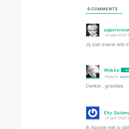
9
COMMENTS
appelvrou
24 april 2020 
Jij ziet overal iets
Wokke
Au
Reply to
appe
Dankje . groetjes.
Elly Galam
26 april 2020 
Ik hoopje mei jo da