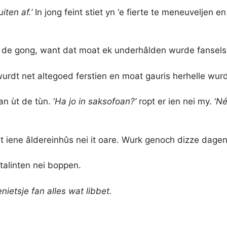
iten af.’
In jong feint stiet yn ‘e fierte te meneuveljen 
n de gong, want dat moat ek underhâlden wurde fansels
wurdt net altegoed ferstien en moat gauris herhelle wur
n ùt de tùn. ‘
Ha jo in saksofoan?’
ropt er ien nei my. ‘
Né
t iene âldereinhûs nei it oare. Wurk genoch dizze dagen, 
n talinten nei boppen.
etsje fan alles wat libbet.