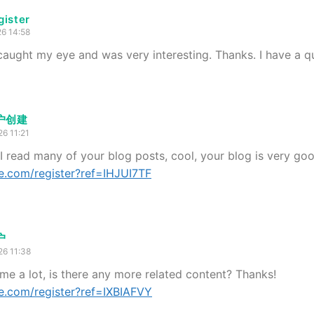
gister
26 14:58
caught my eye and was very interesting. Thanks. I have a qu
账户创建
26 11:21
 I read many of your blog posts, cool, your blog is very goo
e.com/register?ref=IHJUI7TF
户
26 11:38
 me a lot, is there any more related content? Thanks!
e.com/register?ref=IXBIAFVY