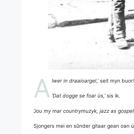
A
lwer in draaioargel
,’ seit myn buor
‘Dat dogge se foar ùs,’
sis ik.
‘Jou my mar countrymuzyk, jazz as gospe
Sjongers mei en sûnder gitaar gean oan ù