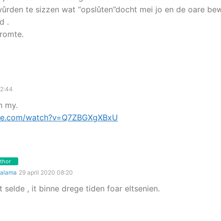
 wûrden te sizzen wat “opslûten”docht mei jo en de oare be
d .
 romte.
12:44
n my.
ube.com/watch?v=Q7ZBGXgXBxU
thor
Galama
29 april 2020 08:20
t selde , it binne drege tiden foar eltsenien.