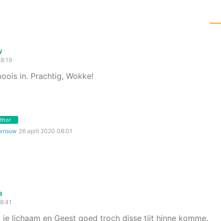
w
18:19
 moois in. Prachtig, Wokke!
thor
lvrouw
26 april 2020 08:01
a
18:41
t je lichaam en Geest goed troch disse tiit hinne komme.