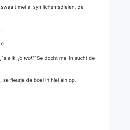
en swaait mei al syn lichemsdielen, de
 .
de.
,’
sis ik,
jo wol?’
Se docht mei in sucht de
se fleurje de boel in hiel ein op.