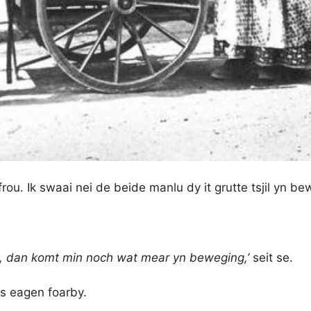
frou. Ik swaai nei de beide manlu dy it grutte tsjil yn be
l, dan komt min noch wat mear yn beweging,’
seit se.
s eagen foarby.