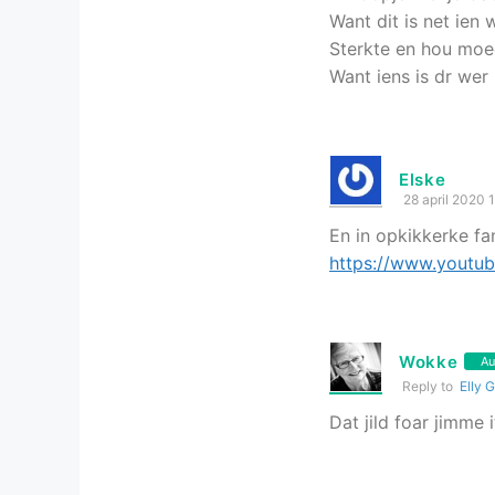
Want dit is net ien
Sterkte en hou moe
Want iens is dr wer
Elske
28 april 2020 
En in opkikkerke fa
https://www.yout
Wokke
Au
Reply to
Elly 
Dat jild foar jimme i