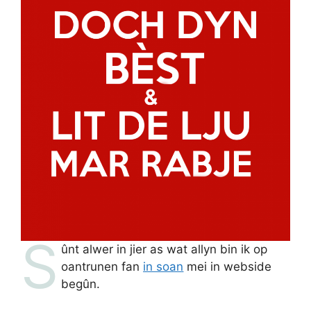
S
ûnt alwer in jier as wat allyn bin ik op
oantrunen fan
in soan
mei in webside
begûn.