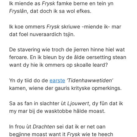
Ik miende as
Frysk
famke berne en tein yn
Fryslân
, dat doch ik sa wol efkes.
Ik koe ommers
Frysk
skriuwe -miende ik- mar
dat foel nuveraardich tsjin.
De stavering wie troch de jierren hinne hiel wat
feroare. En ik bleun by de âlde oersetting stean
want dy hie ik ommers op skoalle leard?
Yn dy tiid do de
earste
‘Tidenhawwetiden’
kamen, wiene der gauris krityske opmerkings.
Sa as fan in slachter ùt
Ljouwert
, dy fûn dat ik
my mar bij de wasktobbe hâlde moast.
In frou ùt
Drachten
sei dat ik er net oan
begjinne moast want it
Frysk
wie te heech