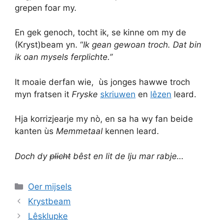
grepen foar my.
En gek genoch, tocht ik, se kinne om my de
(Kryst)beam yn. “
Ik gean gewoan troch. Dat bin
ik oan mysels ferplichte.”
It moaie derfan wie, ùs jonges hawwe troch
myn fratsen it
Fryske
skriuwen
en
lêzen
leard.
Hja korrizjearje my nò, en sa ha wy fan beide
kanten ùs
Memmetaal
kennen leard.
Doch dy
plicht
bêst en lit de lju mar rabje…
Categories
Oer mijsels
Krystbeam
Lêsklupke