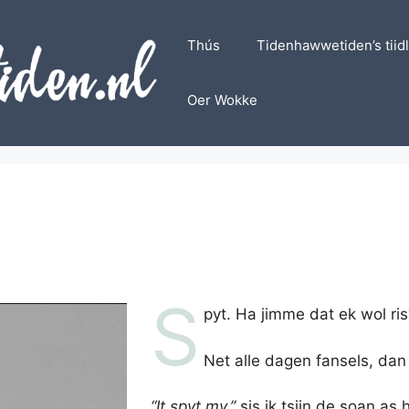
Thús
Tidenhawwetiden’s tiid
Oer Wokke
S
pyt. Ha jimme dat ek wol ris?
Net alle dagen fansels, dan
“It spyt my.”
sis ik tsjin de soan as