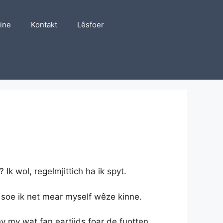
line
Kontakt
Lêsfoer
 Ik wol, regelmjittich ha ik spyt.
 soe ik net mear myself wêze kinne.
 hy my wat fan eartiids foar de fuotten