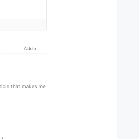
Âldste
rticle that makes me
d.