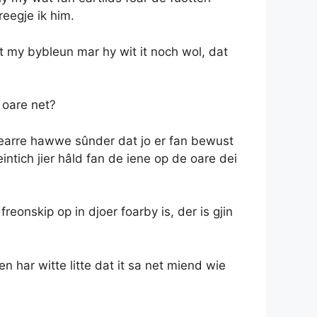
reegje ik him.
it my bybleun mar hy wit it noch wol, dat
 oare net?
searre hawwe sûnder dat jo er fan bewust
intich jier hâld fan de iene op de oare dei
reonskip op in djoer foarby is, der is gjin
 har witte litte dat it sa net miend wie