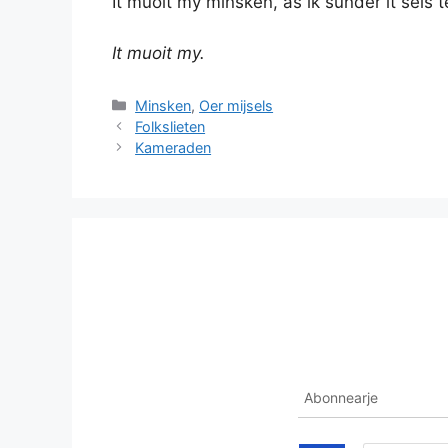
It muoit my minsken, as ik sûnder it sels 
It muoit my.
Categories
Minsken
,
Oer mijsels
Folkslieten
Kameraden
Abonnearje