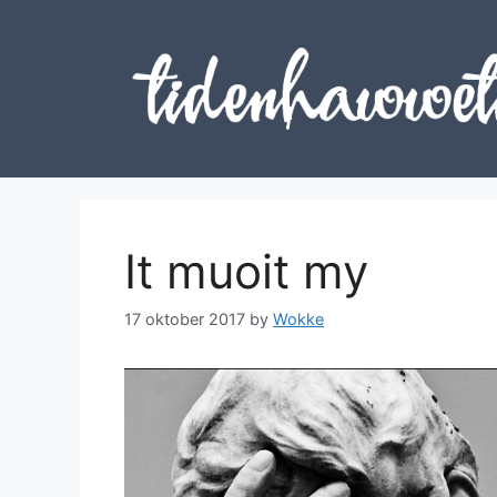
Skip
to
content
It muoit my
17 oktober 2017
by
Wokke