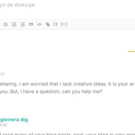
{}
[+]
:11
haring. I am worried that I lack creative ideas. It is your a
 you. But, I have a question, can you help me?
gistrera dig
4:54
 I read many of your blog posts, cool, your blog is very goo