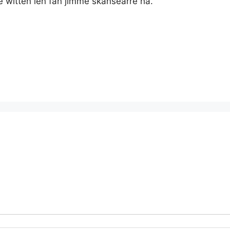
te witten ien fan jimme skansearre ha.