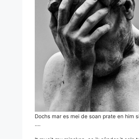
Dochs mar es mei de soan prate en him siz
….