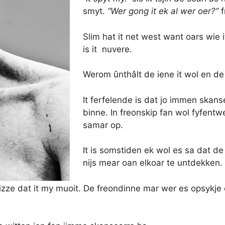
smyt.
“Wer gong it ek al wer oer?”
f
Slim hat it net west want oars wie 
is it nuvere.
Werom ûnthâlt de iene it wol en de
It ferfelende is dat jo immen skan
binne. In freonskip fan wol fyfentwe
samar op.
It is somstiden ek wol es sa dat de f
nijs mear oan elkoar te untdekken.
ze dat it my muoit. De freondinne mar wer es opsykje en