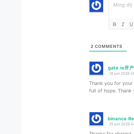
2
COMMENTS
gate io开户
18 juni 2026 16
Thank you for your s
full of hope. Thank
binance Re
25 juni 2026 0
Thanks for sharing.