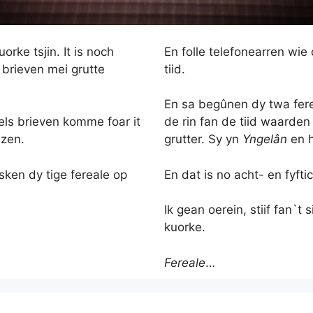
orke tsjin. It is noch
En folle telefonearren wie 
i brieven mei grutte
tiid.
En sa begûnen dy twa ferea
pels brieven komme foar it
de rin fan de tiid waarden
êzen.
grutter. Sy yn
Yngelân
en 
sken dy tige fereale op
En dat is no acht- en fyftich
Ik gean oerein, stiif fan`t
kuorke.
Fereale
…