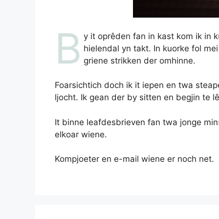
B
y it oprêden fan in kast kom ik in ku
hielendal yn takt. In kuorke fol me
griene strikken der omhinne.
Foarsichtich doch ik it iepen en twa stea
ljocht. Ik gean der by sitten en begjin te l
It binne leafdesbrieven fan twa jonge min
elkoar wiene.
Kompjoeter en e-mail wiene er noch net.