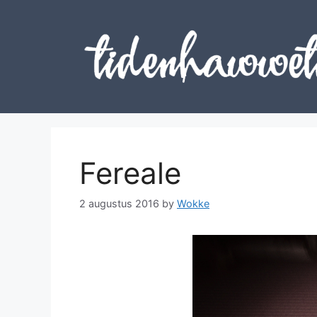
Skip
to
content
Fereale
2 augustus 2016
by
Wokke