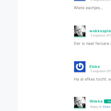
Wiete eachjes…
wokkespl
2 augustus 20
Der is neat feroare 
Elske
5 augustus 20
Ha al efkes tocht:
Wokke
Au
Reply to
Elske