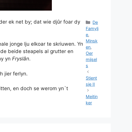
der ek net by; dat wie djûr foar dy
Categories
De
Famylj
e
,
Minsk
le jonge lju elkoar te skriuwen. Yn
en
,
 de beide steapels al grutter en
Oer
hy yn
Fryslân
.
mijsel
s
 jier ferlyn.
Stient
sje II
 sitten, en doch se werom yn`t
Meitin
ker