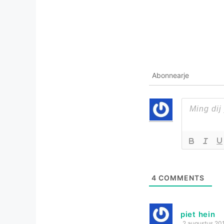
Abonnearje
4
COMMENTS
piet hein
2 augustus 20