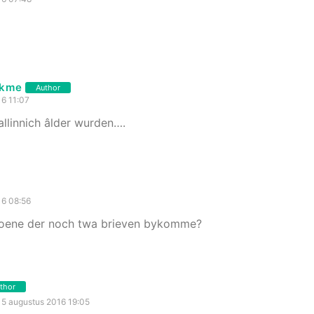
akme
Author
16 11:07
allinnich âlder wurden….
16 08:56
 soene der noch twa brieven bykomme?
thor
5 augustus 2016 19:05