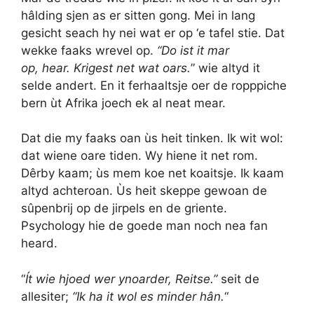
hâlding sjen as er sitten gong. Mei in lang
gesicht seach hy nei wat er op ‘e tafel stie. Dat
wekke faaks wrevel op.
“Do ist it mar
op, hear. Krigest net wat oars.
” wie altyd it
selde andert. En it ferhaaltsje oer de ropppiche
bern ùt Afrika joech ek al neat mear.
Dat die my faaks oan ùs heit tinken. Ik wit wol:
dat wiene oare tiden. Wy hiene it net rom.
Dêrby kaam; ùs mem koe net koaitsje. Ik kaam
altyd achteroan. Ùs heit skeppe gewoan de
sûpenbrij op de jirpels en de griente.
Psychology hie de goede man noch nea fan
heard.
“
Ít wie hjoed wer ynoarder,
Reitse.”
seit de
allesiter;
“Ik ha it wol es minder hân.
“