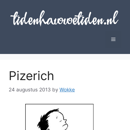
Skip
to
content
Menu
Pizerich
24 augustus 2013
by
Wokke