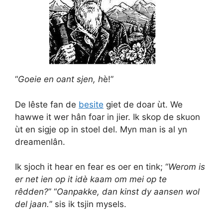
“
Goeie en oant sjen, h
è!”
De lêste fan de
besite
giet de doar ùt. We
hawwe it wer hân foar in jier. Ik skop de skuon
ùt en sigje op in stoel del. Myn man is al yn
dreamenlân.
Ik sjoch it hear en fear es oer en tink; “
Werom is
er net ien op it idè kaam om mei op te
rêdden?
” “
Oanpakke, dan kinst dy aansen wol
del jaan.
” sis ik tsjin mysels.