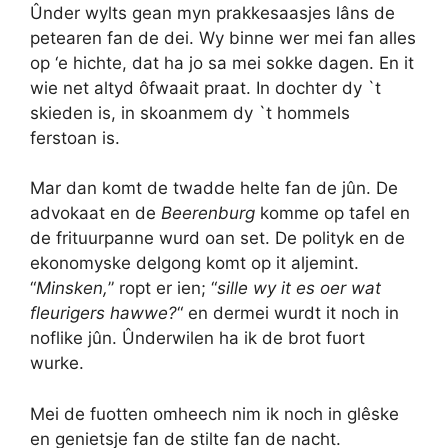
Ûnder wylts gean myn prakkesaasjes lâns de
petearen fan de dei. Wy binne wer mei fan alles
op ‘e hichte, dat ha jo sa mei sokke dagen. En it
wie net altyd ôfwaait praat. In dochter dy `t
skieden is, in skoanmem dy `t hommels
ferstoan is.
Mar dan komt de twadde helte fan de jûn. De
advokaat en de
Beerenburg
komme op tafel en
de frituurpanne wurd oan set. De polityk en de
ekonomyske delgong komt op it aljemint.
“
Minsken,
” ropt er ien; “
sille wy it es oer wat
fleurigers hawwe?
“
en dermei wurdt it noch in
noflike jûn. Ûnderwilen ha ik de brot fuort
wurke.
Mei de fuotten omheech nim ik noch in glêske
en genietsje fan de stilte fan de nacht.