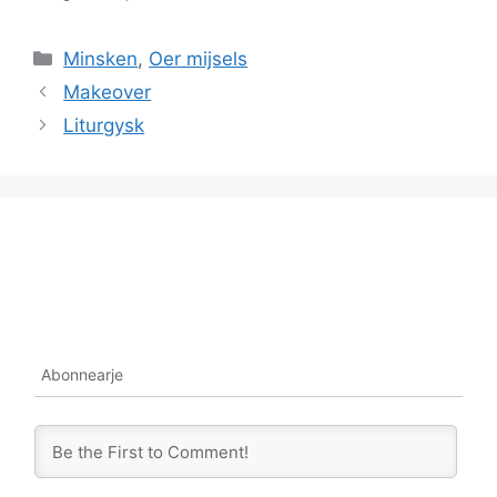
Categories
Minsken
,
Oer mijsels
Makeover
Liturgysk
Abonnearje