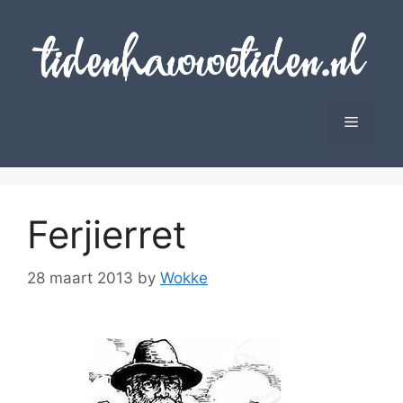
Skip
to
content
Menu
Ferjierret
28 maart 2013
by
Wokke