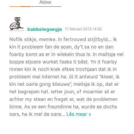
Âldste
babbelegoegje
11 februari 2012 14:25
Noflik stikje, memke. In fertrouwd strjitbyld… Ik
kin it probleem fan de soan, dy’t sa no en dan
foarby komt as er in wiekein thus is. In mailtsje nei
boppe stjoere wurket faaks it bêst. Yn it foarby
rinnen kin ik noch krek efkes trochjaan dat ik in
probleem mei internet ha. út it antwurd “Alwer, ik
kin net oan’e gong blieuwe”, meitsje ik op, dat er
het begrepen hat. letter joun, of moarnier sil er
achter my stean en freget er, wat de problemen
binne. As se een freundinne ha, wurde se dochs
oars, ha ik mei de oare
…
Lês mear »