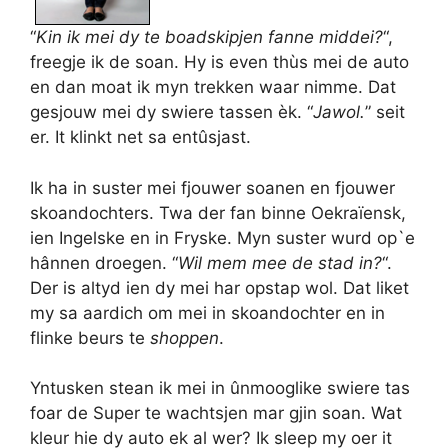
“
Kin ik mei dy te boadskipjen fanne middei?
“,
freegje ik de soan. Hy is even thùs mei de auto
en dan moat ik myn trekken waar nimme. Dat
gesjouw mei dy swiere tassen èk. “
Jawol.
” seit
er. It klinkt net sa entûsjast.
Ik ha in suster mei fjouwer soanen en fjouwer
skoandochters. Twa der fan binne Oekraïensk,
ien Ingelske en in Fryske. Myn suster wurd op`e
hânnen droegen. “
Wil mem mee de stad
in?
“.
Der is altyd ien dy mei har opstap wol. Dat liket
my sa aardich om mei in skoandochter en in
flinke beurs te
shoppen
.
Yntusken stean ik mei in ûnmooglike swiere tas
foar de Super te wachtsjen mar gjin soan. Wat
kleur hie dy auto ek al wer? Ik sleep my oer it