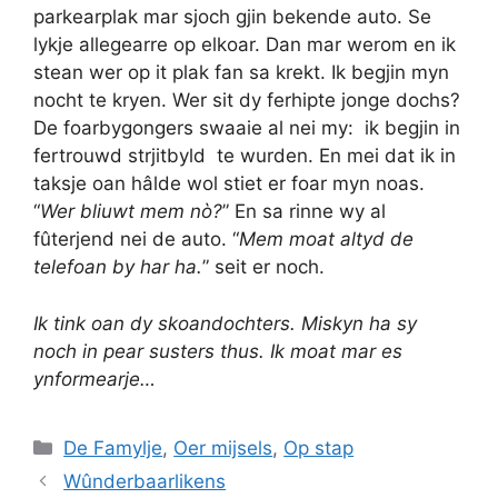
parkearplak mar sjoch gjin bekende auto. Se
lykje allegearre op elkoar. Dan mar werom en ik
stean wer op it plak fan sa krekt. Ik begjin myn
nocht te kryen. Wer sit dy ferhipte jonge dochs?
De foarbygongers swaaie al nei my: ik begjin in
fertrouwd strjitbyld te wurden. En mei dat ik in
taksje oan hâlde wol stiet er foar myn noas.
“
Wer bliuwt mem nò?
” En sa rinne wy al
fûterjend nei de auto. “
Mem moat altyd de
telefoan by har ha.
” seit er noch.
Ik tink oan dy skoandochters. Miskyn ha sy
noch in pear susters thus. Ik moat mar es
ynformearje…
Categories
De Famylje
,
Oer mijsels
,
Op stap
Wûnderbaarlikens