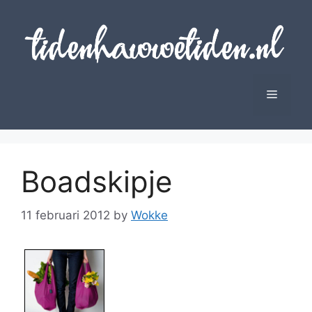
Skip
to
content
Menu
Boadskipje
11 februari 2012
by
Wokke