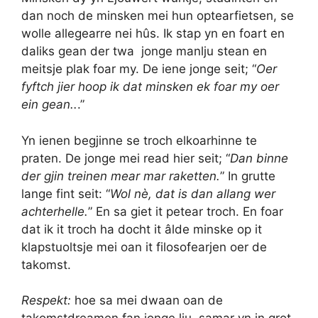
dan noch de minsken mei hun optearfietsen, se
wolle allegearre nei hûs. Ik stap yn en foart en
daliks gean der twa jonge manlju stean en
meitsje plak foar my. De iene jonge seit; “
Oer
fyftch jier hoop ik dat minsken ek foar my oer
ein gean..
.”
Yn ienen begjinne se troch elkoarhinne te
praten. De jonge mei read hier seit; “
Dan binne
der gjin treinen mear mar raketten.
” In grutte
lange fint seit: “
Wol nè, dat is dan allang wer
achterhelle.
” En sa giet it petear troch. En foar
dat ik it troch ha docht it âlde minske op it
klapstuoltsje mei oan it filosofearjen oer de
takomst.
Respekt:
hoe sa mei dwaan oan de