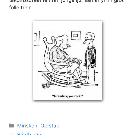
takomstdreamen fan jonge lju, samar yn in grot
folle trein….
Categories
Minsken
,
Op stap
Blèdblazer