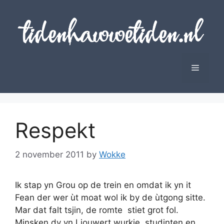
Skip
to
content
Menu
Respekt
2 november 2011
by
Wokke
Ik stap yn Grou op de trein en omdat ik yn it
Fean der wer ùt moat wol ik by de ùtgong sitte.
Mar dat falt tsjin, de romte stiet grot fol.
Minsken dy yn Ljouwert wurkje, studinten en