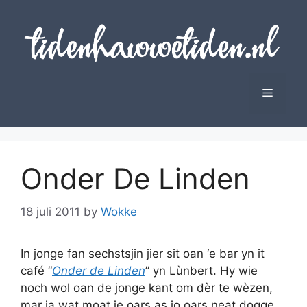
Skip
to
content
Menu
Onder De Linden
18 juli 2011
by
Wokke
In jonge fan sechstsjin jier sit oan ‘e bar yn it
café “
Onder de Linden
” yn Lùnbert. Hy wie
noch wol oan de jonge kant om dèr te wèzen,
mar ja wat moat je oars as jo oars neat dogge