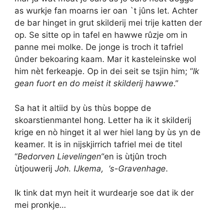
as wurkje fan moarns ier oan `t jûns let. Achter
de bar hinget in grut skilderij mei trije katten der
op. Se sitte op in tafel en hawwe rûzje om in
panne mei molke. De jonge is troch it tafriel
ûnder bekoaring kaam. Mar it kasteleinske wol
him nèt ferkeapje. Op in dei seit se tsjin him; “
Ik
gean fuort en do meist it skilderij
hawwe
.”
Sa hat it altiid by ùs thùs boppe de
skoarstienmantel hong. Letter ha ik it skilderij
krige en nò hinget it al wer hiel lang by ùs yn de
keamer. It is in nijskjirrich tafriel mei de titel
“
Bedorven Lievelingen
“en is ùtjûn troch
ùtjouwerij
Joh. IJkema, ‘s-Gravenhage
.
Ik tink dat myn heit it wurdearje soe dat ik der
mei pronkje
…