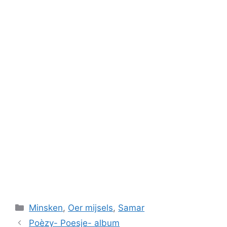
Categories
Minsken
,
Oer mijsels
,
Samar
Poèzy- Poesje- album