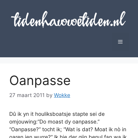
Skip
to
content
Menu
Oanpasse
27 maart 2011
by
Wokke
Dû ik yn it houliksboatsje stapte sei de
omjouwing:”Do moast dy oanpasse.”
“Oanpasse?” tocht ik; “Wat is dat? Moat ik nò in
oaren ien wurre?” Ik hie der gjin benul fan wa ik