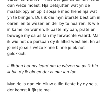
dan wèze moast. Hja betsjutten wat yn de
maatskippy en op it sosjale med hien
e
hja wat
yn te bringen. Dus ik die myn ùterste best om in
oaren ien te wèzen en der by te hearren. Ik wie
in kamelion wurren. Ik paste my oan, prate en
bewege my sa as fan my ferwachte waard. Mar
ik wie net de persoan dy ik altiid west hie. En as
jo net jo sels wèze kinne binne je ek net
gelokkich.
It libben hat my leard om te wèzen sa as ik bin.
Ik bin dy ik bin en der is mar ien fan.
Myn rie is dan ek: bliuw altiid tichte by dy sels,
der komst it fjirste mei.