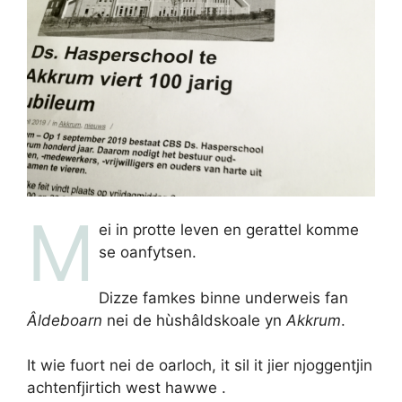
M
ei in protte leven en gerattel komme
se oanfytsen.
Dizze famkes binne underweis fan
Âldeboarn
nei de hùshâldskoale yn
Akkrum
.
It wie fuort nei de oarloch, it sil it jier njoggentjin
achtenfjirtich west hawwe .