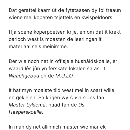
Dat gerattel kaam ùt de fytstassen dy fol treaun
wiene mei koperen tsjettels en kwispeldoors.
Hja soene koperpoetsen krije, en om dat it krekt
oarloch west is moasten de leerlingen it
materiaal sels meinimme.
Der wie noch net in offisjele hùshâldskoalle, er
waard lês jûn yn ferskate lokalen sa as it
Waachgebou
en de
M.U.LO.
It hat myn moaiste tiid west mei in soart wille
en gekjeien. Sa krigen wy
A.v.e.o.
les fan
Master Lyklema
, haad fan de
Ds.
Hasperskoalle
.
In man dy net allinnich master wie mar ek