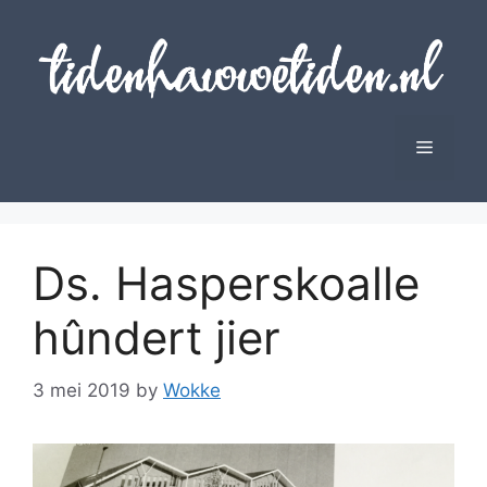
Skip
to
content
Menu
Ds. Hasperskoalle
hûndert jier
3 mei 2019
by
Wokke