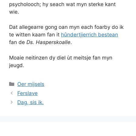
psycholooch; hy seach wat myn sterke kant
wie.
Dat allegearre gong oan myn each foarby do ik
te witten kaam fan it
hûndertjierrich bestean
fan de
Ds. Hasperskoalle
.
Moaie neitinzen dy diel ùt meitsje fan myn
jeugd.
Categories
Oer mijsels
Ferslave
Dag, sis ik.