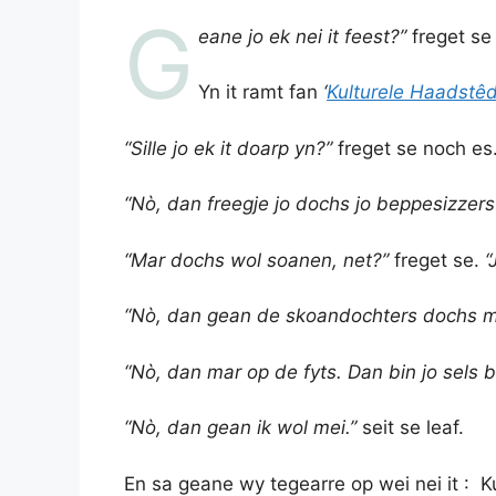
G
eane jo ek nei it feest?”
freget se 
Yn it ramt fan
‘
Kulturele Haadstêd
“Sille jo ek it doarp yn?”
freget se noch es
“Nò, dan freegje jo dochs jo beppesizzer
“Mar dochs wol soanen, net?”
freget se.
“
“Nò, dan gean de skoandochters dochs mei
“Nò, dan mar op de fyts. Dan bin jo sels b
“Nò, dan gean ik wol mei.”
seit se leaf.
En sa geane wy tegearre op wei nei it : Ku