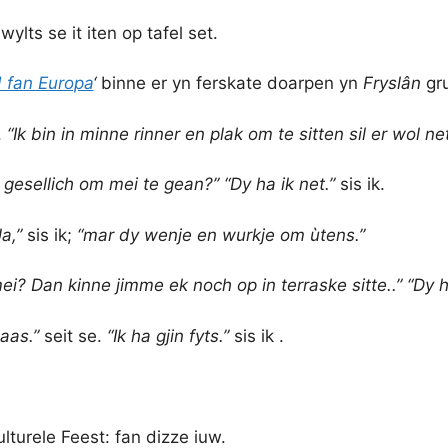
wylts se it iten op tafel set.
 fan Europa
‘
binne er yn ferskate doarpen yn
Fryslân
gru
.
“Ik bin in minne rinner en plak om te sitten sil er wol n
s gesellich om mei te gean?”
“Dy ha ik net.”
sis ik.
Ja,”
sis ik;
“mar dy wenje en wurkje om ùtens.”
? Dan kinne jimme ek noch op in terraske sitte..”
“Dy h
aas.”
seit se.
“Ik ha gjin fyts.”
sis ik .
lturele Feest: fan dizze iuw.