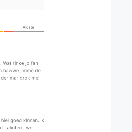
Âldste
 Wat tinke jo fan
n hawwe jimme de
t der mar drok mei.
 hiel goed kinnen. Ik
t talinten , we