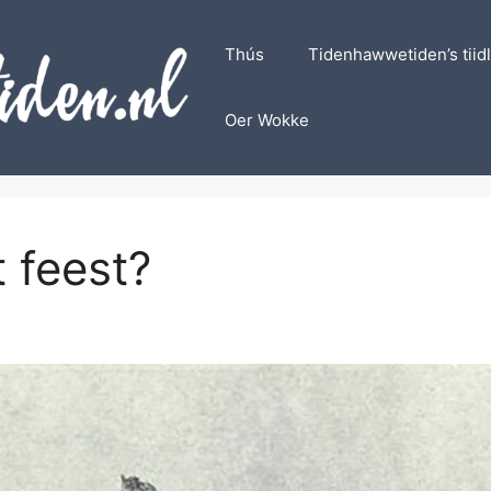
Thús
Tidenhawwetiden’s tiid
Oer Wokke
t feest?