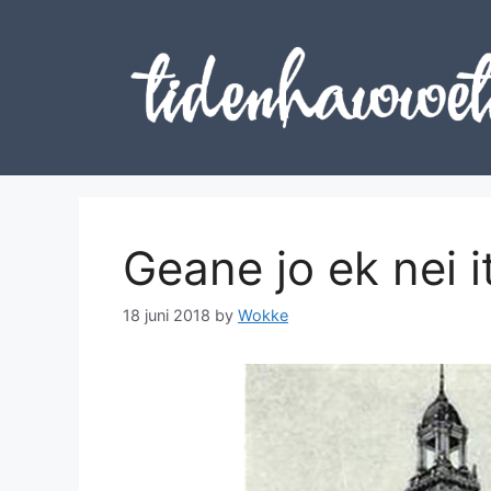
Skip
to
content
Geane jo ek nei i
18 juni 2018
by
Wokke