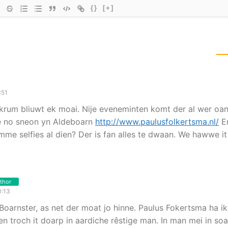
{}
[+]
:51
rum bliuwt ek moai. Nije eveneminten komt der al wer oan.
e no sneon yn Aldeboarn
http://www.paulusfolkertsma.nl/
E
imme selfies al dien? Der is fan alles te dwaan. We hawwe i
thor
0:13
ne Boarnster, as net der moat jo hinne. Paulus Fokertsma ha ik
n troch it doarp in aardiche rêstige man. In man mei in soar