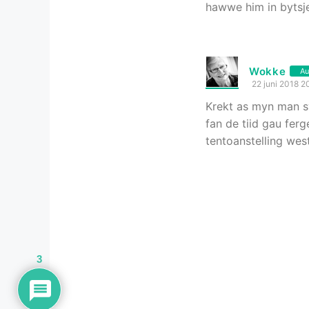
hawwe him in bytsje
Wokke
Au
22 juni 2018 2
Krekt as myn man sy
fan de tiid gau ferg
tentoanstelling west
3