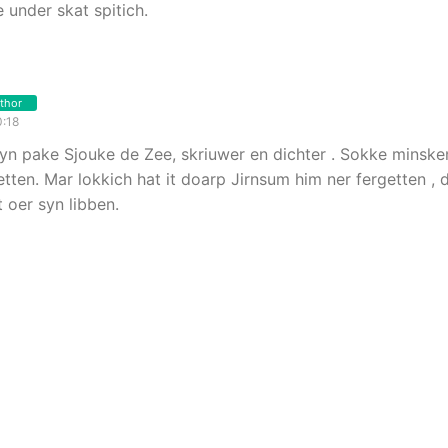
 under skat spitich.
thor
0:18
n pake Sjouke de Zee, skriuwer en dichter . Sokke minsken
etten. Mar lokkich hat it doarp Jirnsum him ner fergetten , d
 oer syn libben.