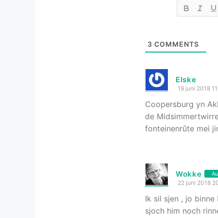
3
COMMENTS
Elske
19 juni 2018 11
Coopersburg yn Akk
de Midsimmertwirr
fonteinenrûte mei j
Wokke
Au
22 juni 2018 2
Ik sil sjen , jo bin
sjoch him noch rinne