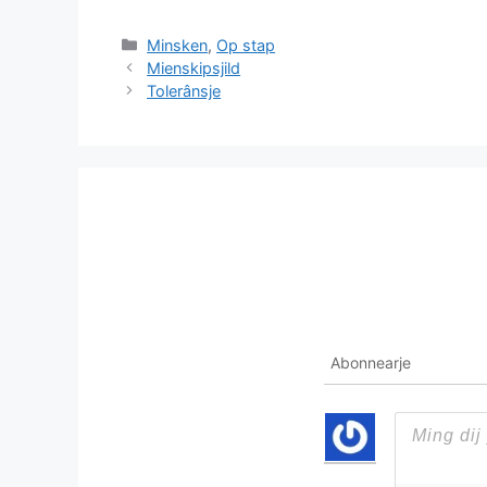
Categories
Minsken
,
Op stap
Mienskipsjild
Tolerânsje
Abonnearje