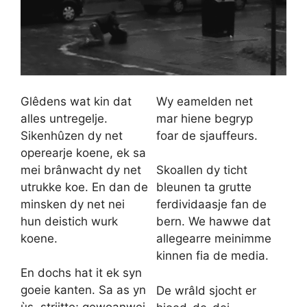
Glêdens wat kin dat
Wy eamelden net
alles untregelje.
mar hiene begryp
Sikenhûzen dy net
foar de sjauffeurs.
operearje koene, ek sa
mei brânwacht dy net
Skoallen dy ticht
utrukke koe. En dan de
bleunen ta grutte
minsken dy net nei
ferdividaasje fan de
hun deistich wurk
bern. We hawwe dat
koene.
allegearre meinimme
kinnen fia de media.
En dochs hat it ek syn
goeie kanten. Sa as yn
De wrâld sjocht er