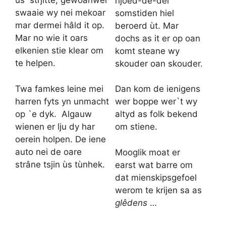
ùs strjitte; gewoanwei
hjoed-de-dei
swaaie wy nei mekoar
somstiden hiel
mar dermei hâld it op.
beroerd ùt. Mar
Mar no wie it oars
dochs as it er op oan
elkenien stie klear om
komt steane wy
te helpen.
skouder oan skouder.
Twa famkes leine mei
Dan kom de ienigens
harren fyts yn unmacht
wer boppe wer`t wy
op `e dyk. Algauw
altyd as folk bekend
wienen er lju dy har
om stiene.
oerein holpen. De iene
auto nei de oare
Mooglik moat er
strâne tsjin ùs tùnhek.
earst wat barre om
dat mienskipsgefoel
werom te krijen sa as
glêdens
…