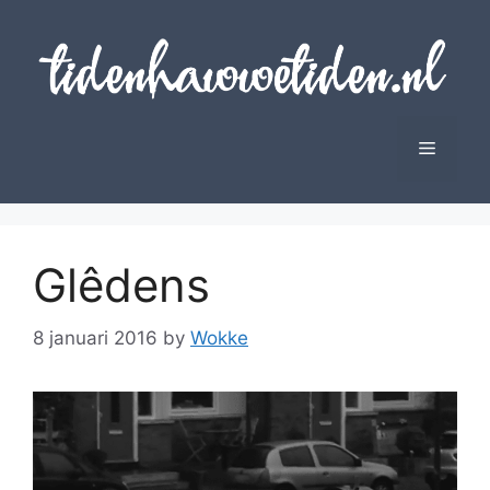
Skip
to
content
Menu
Glêdens
8 januari 2016
by
Wokke