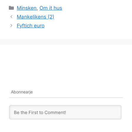
Categories
Minsken
,
Om it hus
Mankelikens (2)
Fyftich euro
Abonnearje