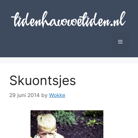
Skip
to
content
Menu
Skuontsjes
29 juni 2014
by
Wokke