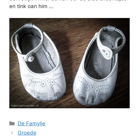
en tink oan him …
Categories
De Famylje
Groede