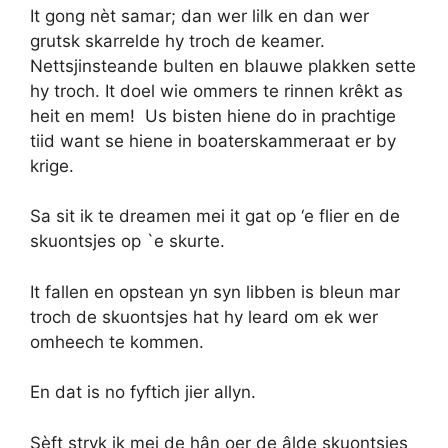
It gong nèt samar; dan wer lilk en dan wer
grutsk skarrelde hy troch de keamer.
Nettsjinsteande bulten en blauwe plakken sette
hy troch. It doel wie ommers te rinnen krêkt as
heit en mem! Us bisten hiene do in prachtige
tiid want se hiene in boaterskammeraat er by
krige.
Sa sit ik te dreamen mei it gat op ‘e flier en de
skuontsjes op `e skurte.
It fallen en opstean yn syn libben is bleun mar
troch de skuontsjes hat hy leard om ek wer
omheech te kommen.
En dat is no fyftich jier allyn.
Sèft stryk ik mei de hân oer de âlde skuontsjes