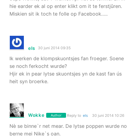
hie earder ek al op enter klikt om it te ferstjûren.
Miskien sit ik toch te folle op Facebook…..
els
30 juni 2014 09:35
Ik werken de klompskuontsjes fan froeger. Soene
se noch ferkocht wurde?
Hjir ek in pear lytse skuontsjes yn de kast fan ús
heit syn broerke.
Wokke
Author
Reply to
els
30 juni 2014 10:26
Nè se binne`r net mear. De lytse poppen wurde no
berne mei Nike`s oan.