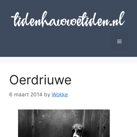
Skip
to
content
Menu
Oerdriuwe
6 maart 2014
by
Wokke