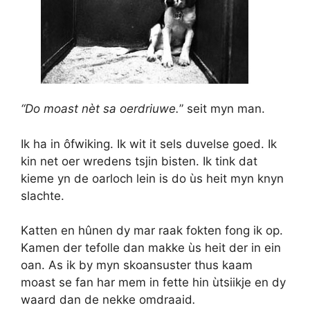
“Do moast nèt sa oerdriuwe.
” seit myn man.
Ik ha in ôfwiking. Ik wit it sels duvelse goed. Ik
kin net oer wredens tsjin bisten. Ik tink dat
kieme yn de oarloch lein is do ùs heit myn knyn
slachte.
Katten en hûnen dy mar raak fokten fong ik op.
Kamen der tefolle dan makke ùs heit der in ein
oan. As ik by myn skoansuster thus kaam
moast se fan har mem in fette hin ùtsiikje en dy
waard dan de nekke omdraaid
.