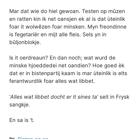
Mar dat wie do hiel gewoan. Testen op mûzen
en ratten kin ik net oansjen ek al is dat ùteinlik
foar it wolwêzen foar minsken. Myn freondinne
is fegetariër en mijt alle fleis. Sels yn in
bûljonblokje.
Is it oerdreaun? En dan noch; wat wurd de
minske hjoeddedei net oandien? Hoe goed èk
dat er in bistenpartij kaam is mar ùteinlik is elts
ferantwurdlik foar alles wat libbet.
‘
Alles wat libbet docht er it sines ta
‘ seit in Frysk
sangkje.
En sa is ‘t.
Categories