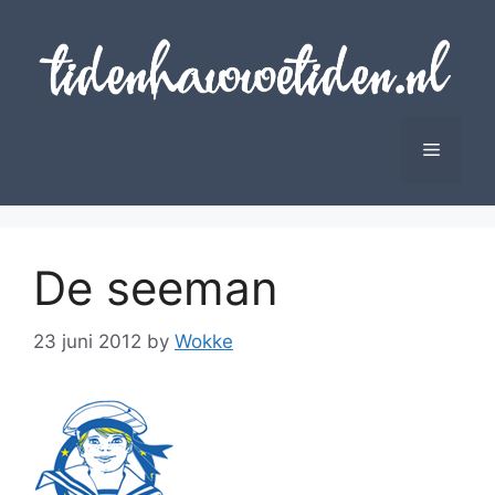
Skip
to
content
Menu
De seeman
23 juni 2012
by
Wokke