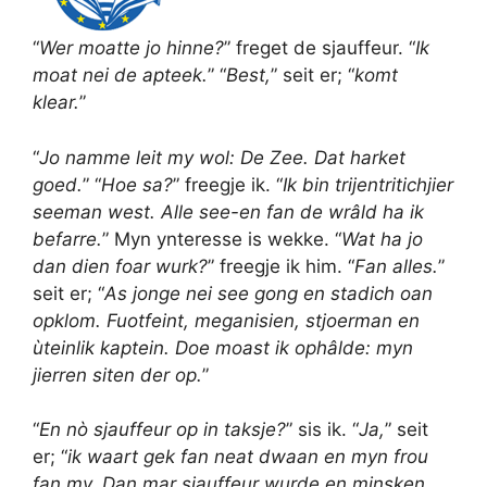
“
Wer moatte jo hinne?
” freget de sjauffeur. “
Ik
moat nei de apteek.
” “
Best,
” seit er; “
komt
klear.
”
“
Jo namme leit my wol: De Zee. Dat harket
goed.
” “
Hoe sa?
” freegje ik. “
Ik bin trijentritichjier
seeman west.
Alle see-en fan de wrâld ha ik
befarre.
” Myn ynteresse is wekke. “
Wat ha jo
dan dien foar wurk?
” freegje ik him. “
Fan alles.
”
seit er; “
As jonge nei see gong en stadich oan
opklom. Fuotfeint, meganisien, stjoerman en
ùteinlik kaptein. Doe moast ik ophâlde: myn
jierren siten der op.
”
“
En nò sjauffeur op in taksje?
” sis ik. “
Ja,
” seit
er; “
ik waart gek fan neat dwaan en myn frou
fan my. Dan mar sjauffeur wurde en minsken