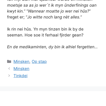
moetsje sa as jo wer`t ik myn ûnderfinings oan
kwyt kin.
” “
Wannear moatte jo wer nei hûs?
”
freget er; “
Jo witte noch lang nèt alles.
”
Ik rin nei hûs. Yn myn tinzen bin ik by de
seeman. Hoe soe it ferhaal fjirder gean?
En de medikaminten, dy bin ik alhiel fergetten…
Categories
Minsken
,
Op stap
Minsken
Tinkdei