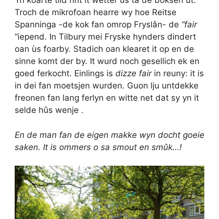
Yn koarte tiid rint it wetter ùs ta de boksen ùt.
Troch de mikrofoan hearre wy hoe Reitse
Spanninga -de kok fan omrop Fryslân- de
“fair
“iepend. In Tilbury mei Fryske hynders dindert
oan ùs foarby. Stadich oan klearet it op en de
sinne komt der by. It wurd noch gesellich ek en
goed ferkocht. Einlings is
dizze fair
in reuny: it is
in dei fan moetsjen wurden. Guon lju untdekke
freonen fan lang ferlyn en witte net dat sy yn it
selde hûs wenje .
En de man fan de eigen makke wyn docht goeie
saken. It is ommers o sa smout en smûk…!