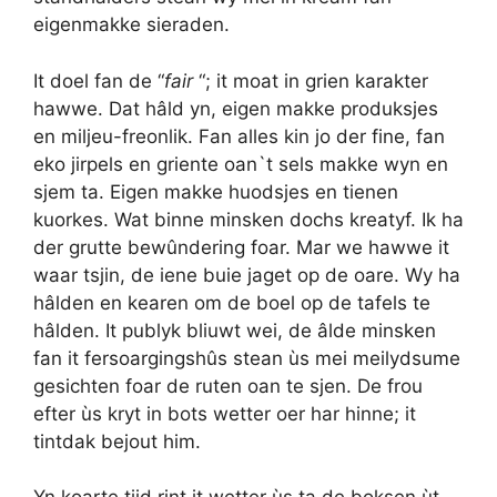
eigenmakke sieraden.
It doel fan de “
fair
“; it moat in grien karakter
hawwe. Dat hâld yn, eigen makke produksjes
en miljeu-freonlik. Fan alles kin jo der fine, fan
eko jirpels en griente oan`t sels makke wyn en
sjem ta. Eigen makke huodsjes en tienen
kuorkes. Wat binne minsken dochs kreatyf. Ik ha
der grutte bewûndering foar. Mar we hawwe it
waar tsjin, de iene buie jaget op de oare. Wy ha
hâlden en kearen om de boel op de tafels te
hâlden. It publyk bliuwt wei, de âlde minsken
fan it fersoargingshûs stean ùs mei meilydsume
gesichten foar de ruten oan te sjen. De frou
efter ùs kryt in bots wetter oer har hinne; it
tintdak bejout him.