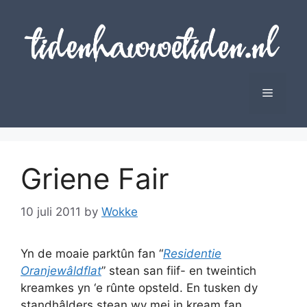
Skip
to
content
Menu
Griene Fair
10 juli 2011
by
Wokke
Yn de moaie parktûn fan “
Residentie
Oranjewâldflat
” stean san fiif- en tweintich
kreamkes yn ‘e rûnte opsteld. En tusken dy
standhâlders stean wy mei in kream fan