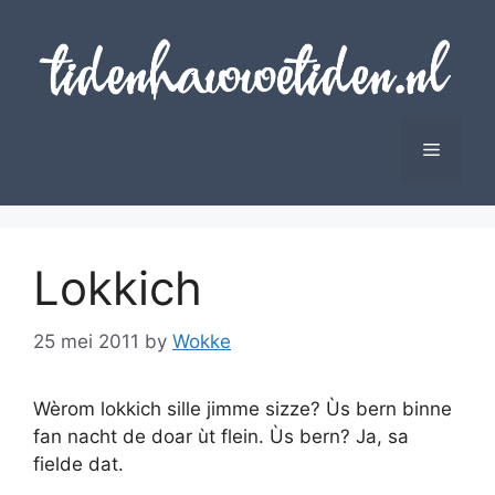
Skip
to
content
Menu
Lokkich
25 mei 2011
by
Wokke
Wèrom lokkich sille jimme sizze? Ùs bern binne
fan nacht de doar ùt flein. Ùs bern? Ja, sa
fielde dat.