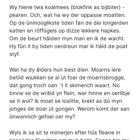
Wy hiene twa koalmees (blokfink as bijbiter) -
pearen. Och, wat ha wy der oppasse moatten.
Op de ûnmooglikste tiden fan de dei longerden
katten en rôffûgels op dizze lekkere hapkes.
Om de beurt hâlden myn man en ik de wacht.
Hy fûn it by tiden oerdreun mar ik hâld de poat
styf.
Wat ha dy âlders hun best dien. Moarns iere
betiid wjukken se al ùt foar de moarnsbrogge,
dat gong troch oan `t it skimerich waart. Nò
binne se de wrâld yn flein, wer hinne en oerlibje
se it wol? Ik moat se loslitte, krekt as dû myn
jonges de doar ùt gongen. Werom komt der san
ûnwennich gefoel oer my?
Wyls ik sa sit te mimerjen efter hûs fleane in