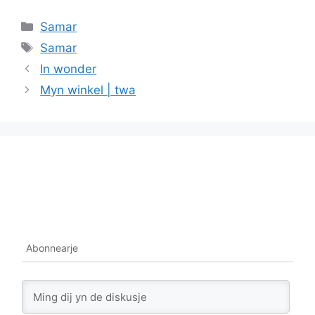
Categories
Samar
Tags
Samar
In wonder
Myn winkel | twa
Abonnearje