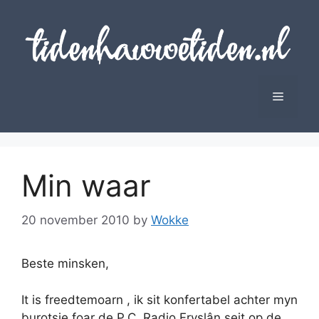
Skip
to
content
Menu
Min waar
20 november 2010
by
Wokke
Beste minsken,
It is freedtemoarn , ik sit konfertabel achter myn
burotsje foar de P.C. Radio Fryslân seit op de