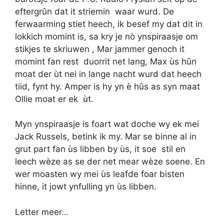
eftergrûn dat it striemin waar wurd. De
ferwaarming stiet heech, ik besef my dat dit in
lokkich momint is, sa kry je nò ynspiraasje om
stikjes te skriuwen , Mar jammer genoch it
momint fan rest duorrit net lang, Max ùs hûn
moat der ùt nei in lange nacht wurd dat heech
tiid, fynt hy. Amper is hy yn è hûs as syn maat
Ollie moat er ek ùt.
Myn ynspiraasje is foart wat doche wy ek mei
Jack Russels, betink ik my. Mar se binne al in
grut part fan ùs libben by ùs, it soe stil en
leech wèze as se der net mear wèze soene. En
wer moasten wy mei ùs leafde foar bisten
hinne, it jowt ynfulling yn ùs libben.
Letter meer…